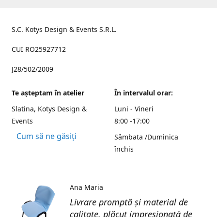
S.C. Kotys Design & Events S.R.L.
CUI RO25927712
J28/502/2009
Te aşteptam în atelier
În intervalul orar:
Slatina, Kotys Design &
Luni - Vineri
Events
8:00 -17:00
Cum să ne găsiți
Sâmbata /Duminica
închis
Ana Maria
Livrare promptă și material de
calitate, plăcut impresionată de