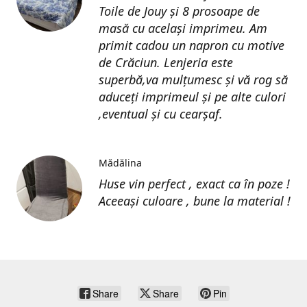
Toile de Jouy și 8 prosoape de
masă cu același imprimeu. Am
primit cadou un napron cu motive
de Crăciun. Lenjeria este
superbă,va mulțumesc și vă rog să
aduceți imprimeul și pe alte culori
,eventual și cu cearșaf.
Mădălina
Huse vin perfect , exact ca în poze !
Aceeași culoare , bune la material !
Share
Share
Pin