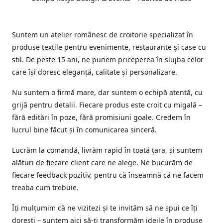
Suntem un atelier românesc de croitorie specializat în
produse textile pentru evenimente, restaurante și case cu
stil. De peste 15 ani, ne punem priceperea în slujba celor
care își doresc eleganță, calitate și personalizare.
Nu suntem o firmă mare, dar suntem o echipă atentă, cu
grijă pentru detalii. Fiecare produs este croit cu migală –
fără editări în poze, fără promisiuni goale. Credem în
lucrul bine făcut și în comunicarea sinceră.
Lucrăm la comandă, livrăm rapid în toată țara, și suntem
alături de fiecare client care ne alege. Ne bucurăm de
fiecare feedback pozitiv, pentru că înseamnă că ne facem
treaba cum trebuie.
Îți mulțumim că ne vizitezi și te invităm să ne spui ce îți
dorești – suntem aici să-ți transformăm ideile în produse