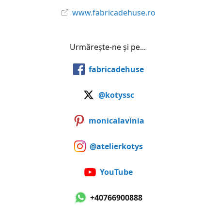
www.fabricadehuse.ro
Urmărește-ne și pe...
fabricadehuse
@kotyssc
monicalavinia
@atelierkotys
YouTube
+40766900888