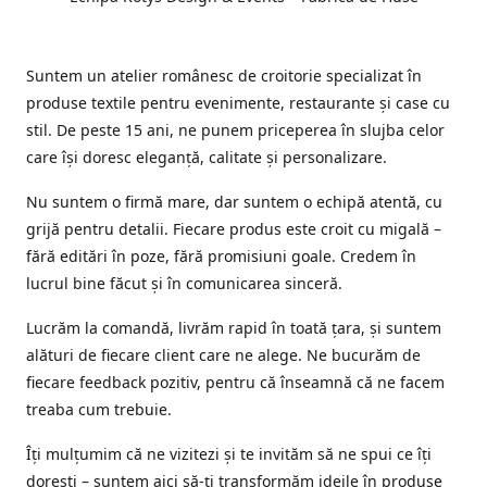
Suntem un atelier românesc de croitorie specializat în
produse textile pentru evenimente, restaurante și case cu
stil. De peste 15 ani, ne punem priceperea în slujba celor
care își doresc eleganță, calitate și personalizare.
Nu suntem o firmă mare, dar suntem o echipă atentă, cu
grijă pentru detalii. Fiecare produs este croit cu migală –
fără editări în poze, fără promisiuni goale. Credem în
lucrul bine făcut și în comunicarea sinceră.
Lucrăm la comandă, livrăm rapid în toată țara, și suntem
alături de fiecare client care ne alege. Ne bucurăm de
fiecare feedback pozitiv, pentru că înseamnă că ne facem
treaba cum trebuie.
Îți mulțumim că ne vizitezi și te invităm să ne spui ce îți
dorești – suntem aici să-ți transformăm ideile în produse