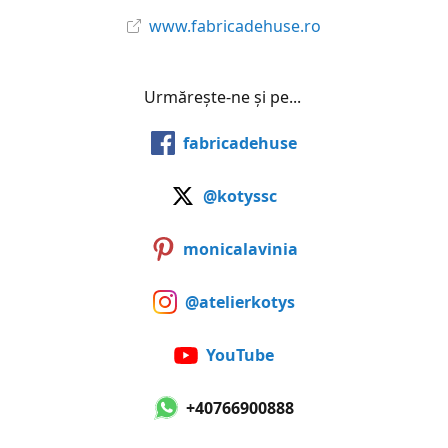
www.fabricadehuse.ro
Urmărește-ne și pe...
fabricadehuse
@kotyssc
monicalavinia
@atelierkotys
YouTube
+40766900888