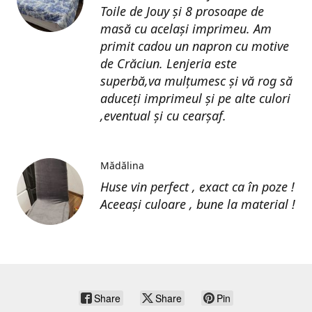
Toile de Jouy și 8 prosoape de
masă cu același imprimeu. Am
primit cadou un napron cu motive
de Crăciun. Lenjeria este
superbă,va mulțumesc și vă rog să
aduceți imprimeul și pe alte culori
,eventual și cu cearșaf.
Mădălina
Huse vin perfect , exact ca în poze !
Aceeași culoare , bune la material !
Share
Share
Pin