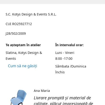
S.C. Kotys Design & Events S.R.L.
CUI RO25927712
J28/502/2009
Te aşteptam în atelier
În intervalul orar:
Slatina, Kotys Design &
Luni - Vineri
Events
8:00 -17:00
Cum să ne găsiți
Sâmbata /Duminica
închis
Ana Maria
Livrare promptă și material de
calitate, plăcut impresionată de