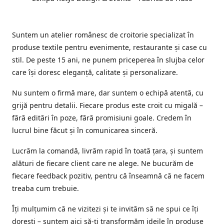
Suntem un atelier românesc de croitorie specializat în
produse textile pentru evenimente, restaurante și case cu
stil. De peste 15 ani, ne punem priceperea în slujba celor
care își doresc eleganță, calitate și personalizare.
Nu suntem o firmă mare, dar suntem o echipă atentă, cu
grijă pentru detalii. Fiecare produs este croit cu migală –
fără editări în poze, fără promisiuni goale. Credem în
lucrul bine făcut și în comunicarea sinceră.
Lucrăm la comandă, livrăm rapid în toată țara, și suntem
alături de fiecare client care ne alege. Ne bucurăm de
fiecare feedback pozitiv, pentru că înseamnă că ne facem
treaba cum trebuie.
Îți mulțumim că ne vizitezi și te invităm să ne spui ce îți
dorești – suntem aici să-ți transformăm ideile în produse