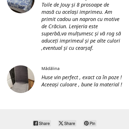
Toile de Jouy și 8 prosoape de
masă cu același imprimeu. Am
primit cadou un napron cu motive
de Crăciun. Lenjeria este
superbă,va mulțumesc și vă rog să
aduceți imprimeul și pe alte culori
,eventual și cu cearșaf.
Mădălina
Huse vin perfect , exact ca în poze !
Aceeași culoare , bune la material !
Share
Share
Pin