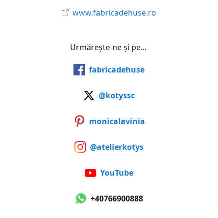
www.fabricadehuse.ro
Urmărește-ne și pe...
fabricadehuse
@kotyssc
monicalavinia
@atelierkotys
YouTube
+40766900888