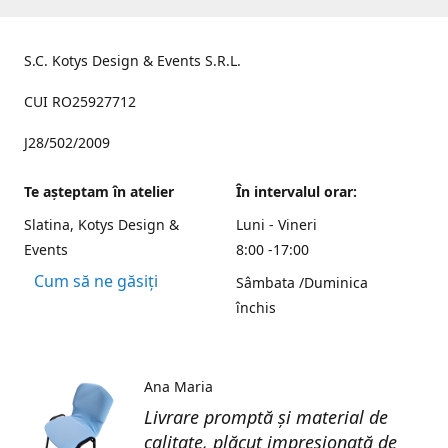
S.C. Kotys Design & Events S.R.L.
CUI RO25927712
J28/502/2009
Te aşteptam în atelier
În intervalul orar:
Slatina, Kotys Design &
Luni - Vineri
Events
8:00 -17:00
Cum să ne găsiți
Sâmbata /Duminica
închis
Ana Maria
Livrare promptă și material de
calitate, plăcut impresionată de