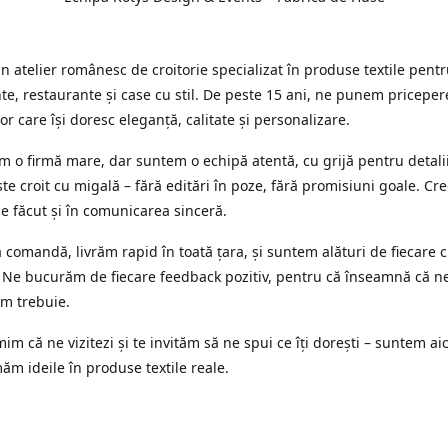
 atelier românesc de croitorie specializat în produse textile pent
e, restaurante și case cu stil. De peste 15 ani, ne punem priceper
or care își doresc eleganță, calitate și personalizare.
 o firmă mare, dar suntem o echipă atentă, cu grijă pentru detalii
te croit cu migală – fără editări în poze, fără promisiuni goale. Cr
ne făcut și în comunicarea sinceră.
 comandă, livrăm rapid în toată țara, și suntem alături de fiecare c
 Ne bucurăm de fiecare feedback pozitiv, pentru că înseamnă că n
m trebuie.
im că ne vizitezi și te invităm să ne spui ce îți dorești – suntem aic
ăm ideile în produse textile reale.