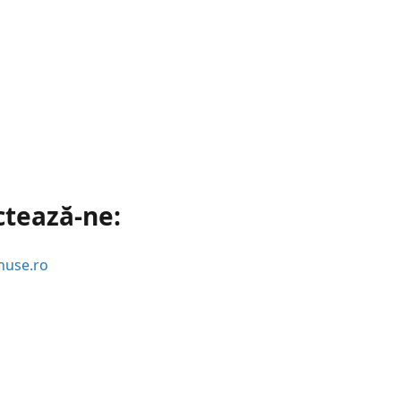
ctează-ne:
huse.ro