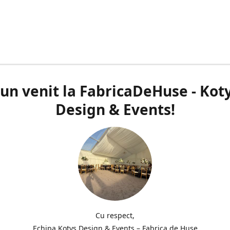
un venit la FabricaDeHuse - Kot
Design & Events!
Cu respect,
Echipa Kotys Design & Events – Fabrica de Huse