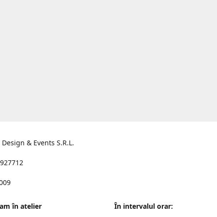
s Design & Events S.R.L.
927712
2009
am în atelier
În intervalul orar: