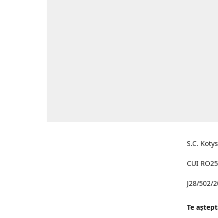
S.C. Koty
CUI RO25
J28/502/
Te aştept