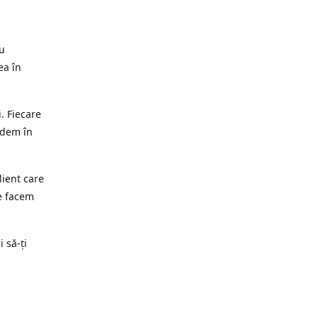
ru
ea în
. Fiecare
edem în
lient care
e facem
i să-ți