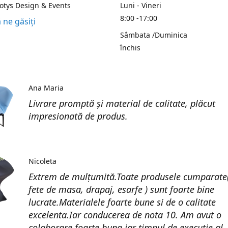
Kotys Design & Events
Luni - Vineri
8:00 -17:00
 ne găsiți
Sâmbata /Duminica
închis
Ana Maria
Livrare promptă și material de calitate, plăcut
impresionată de produs.
Nicoleta
Extrem de mulțumită.Toate produsele cumparate(
fete de masa, drapaj, esarfe ) sunt foarte bine
lucrate.Materialele foarte bune si de o calitate
excelenta.Iar conducerea de nota 10. Am avut o
colaborare foarte buna iar timpul de execuție al