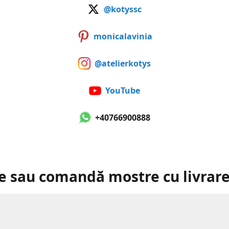
@kotyssc
monicalavinia
@atelierkotys
YouTube
+40766900888
e sau comandă mostre cu livrare