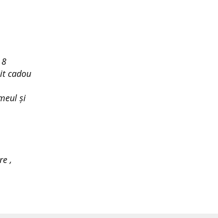
 8
it cadou
meul și
re ,