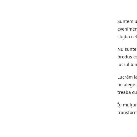
Suntem un
eveniment
slujba cel
Nu suntem
produs es
lucrul bi
Lucrăm la
ne alege.
treaba cu
Îți mulțum
transform