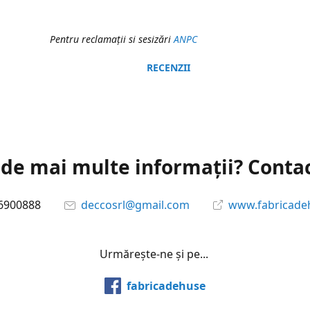
Pentru reclamaţii si sesizări
ANPC
RECENZII
 de mai multe informații? Conta
6900888
deccosrl@gmail.com
www.fabricade
Urmărește-ne și pe...
fabricadehuse