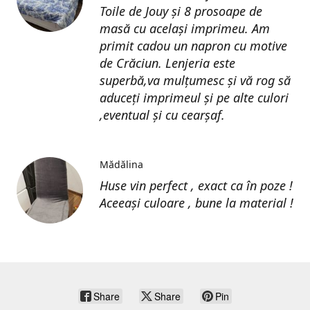
Toile de Jouy și 8 prosoape de
masă cu același imprimeu. Am
primit cadou un napron cu motive
de Crăciun. Lenjeria este
superbă,va mulțumesc și vă rog să
aduceți imprimeul și pe alte culori
,eventual și cu cearșaf.
Mădălina
Huse vin perfect , exact ca în poze !
Aceeași culoare , bune la material !
Share
Share
Pin