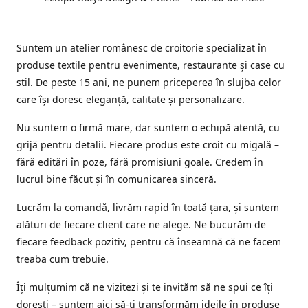
Suntem un atelier românesc de croitorie specializat în
produse textile pentru evenimente, restaurante și case cu
stil. De peste 15 ani, ne punem priceperea în slujba celor
care își doresc eleganță, calitate și personalizare.
Nu suntem o firmă mare, dar suntem o echipă atentă, cu
grijă pentru detalii. Fiecare produs este croit cu migală –
fără editări în poze, fără promisiuni goale. Credem în
lucrul bine făcut și în comunicarea sinceră.
Lucrăm la comandă, livrăm rapid în toată țara, și suntem
alături de fiecare client care ne alege. Ne bucurăm de
fiecare feedback pozitiv, pentru că înseamnă că ne facem
treaba cum trebuie.
Îți mulțumim că ne vizitezi și te invităm să ne spui ce îți
dorești – suntem aici să-ți transformăm ideile în produse