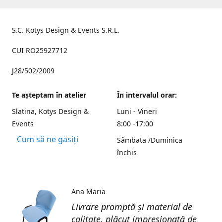
S.C. Kotys Design & Events S.R.L.
CUI RO25927712
J28/502/2009
Te aşteptam în atelier
În intervalul orar:
Slatina, Kotys Design &
Luni - Vineri
Events
8:00 -17:00
Cum să ne găsiți
Sâmbata /Duminica
închis
Ana Maria
Livrare promptă și material de
calitate, plăcut impresionată de