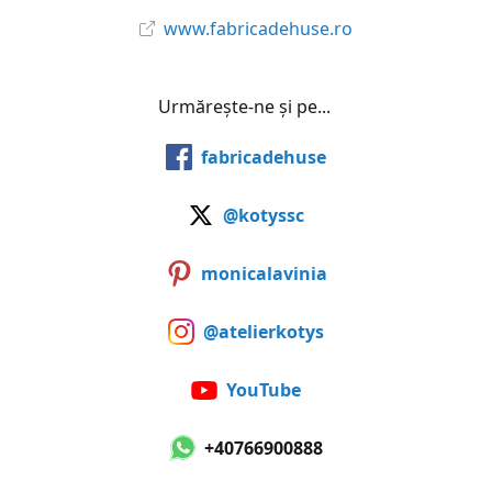
www.fabricadehuse.ro
Urmărește-ne și pe...
fabricadehuse
@kotyssc
monicalavinia
@atelierkotys
YouTube
+40766900888