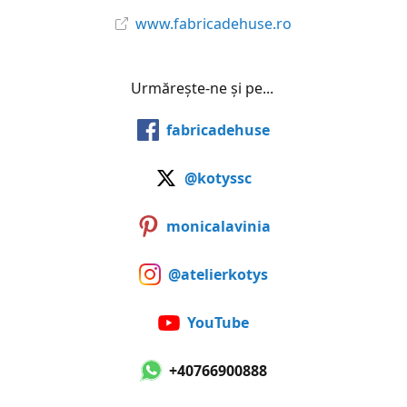
www.fabricadehuse.ro
Urmărește-ne și pe...
fabricadehuse
@kotyssc
monicalavinia
@atelierkotys
YouTube
+40766900888