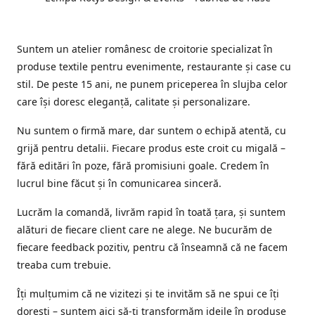
Suntem un atelier românesc de croitorie specializat în
produse textile pentru evenimente, restaurante și case cu
stil. De peste 15 ani, ne punem priceperea în slujba celor
care își doresc eleganță, calitate și personalizare.
Nu suntem o firmă mare, dar suntem o echipă atentă, cu
grijă pentru detalii. Fiecare produs este croit cu migală –
fără editări în poze, fără promisiuni goale. Credem în
lucrul bine făcut și în comunicarea sinceră.
Lucrăm la comandă, livrăm rapid în toată țara, și suntem
alături de fiecare client care ne alege. Ne bucurăm de
fiecare feedback pozitiv, pentru că înseamnă că ne facem
treaba cum trebuie.
Îți mulțumim că ne vizitezi și te invităm să ne spui ce îți
dorești – suntem aici să-ți transformăm ideile în produse