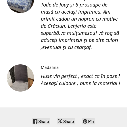
Toile de Jouy și 8 prosoape de
masă cu același imprimeu. Am
primit cadou un napron cu motive
de Crăciun. Lenjeria este
superbă,va mulțumesc și vă rog să
aduceți imprimeul și pe alte culori
,eventual și cu cearșaf.
Mădălina
Huse vin perfect , exact ca în poze !
Aceeași culoare , bune la material !
Share
Share
Pin