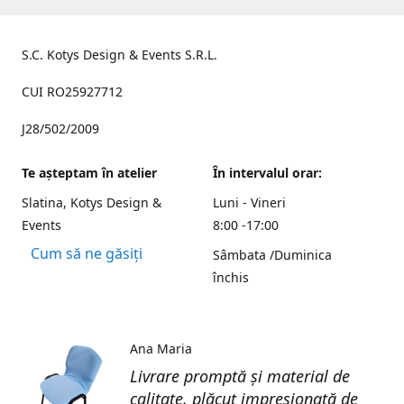
S.C. Kotys Design & Events S.R.L.
CUI RO25927712
J28/502/2009
Te aşteptam în atelier
În intervalul orar:
Slatina, Kotys Design &
Luni - Vineri
Events
8:00 -17:00
Cum să ne găsiți
Sâmbata /Duminica
închis
Ana Maria
Livrare promptă și material de
calitate, plăcut impresionată de