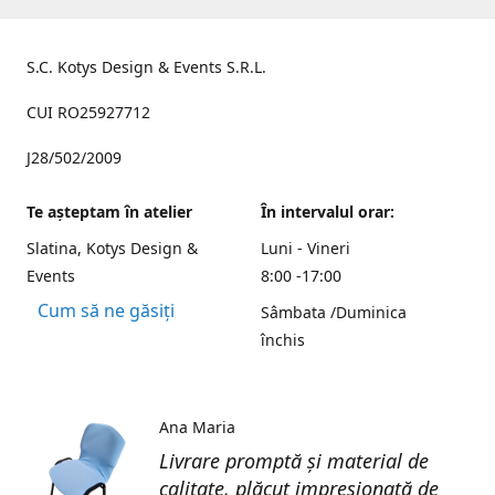
S.C. Kotys Design & Events S.R.L.
CUI RO25927712
J28/502/2009
Te aşteptam în atelier
În intervalul orar:
Slatina, Kotys Design &
Luni - Vineri
Events
8:00 -17:00
Cum să ne găsiți
Sâmbata /Duminica
închis
Ana Maria
Livrare promptă și material de
calitate, plăcut impresionată de