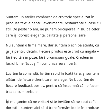
Suntem un atelier românesc de croitorie specializat în
produse textile pentru evenimente, restaurante și case cu
stil. De peste 15 ani, ne punem priceperea în slujba celor
care își doresc eleganță, calitate și personalizare.
Nu suntem o firmă mare, dar suntem o echipă atentă, cu
grijă pentru detalii. Fiecare produs este croit cu migală –
fără editări în poze, fără promisiuni goale. Credem în
lucrul bine făcut și în comunicarea sinceră.
Lucrăm la comandă, livrăm rapid în toată țara, și suntem
alături de fiecare client care ne alege. Ne bucurăm de
fiecare feedback pozitiv, pentru că înseamnă că ne facem
treaba cum trebuie.
Îți mulțumim că ne vizitezi și te invităm să ne spui ce îți
dorești – suntem aici să-ți transformăm ideile în produse