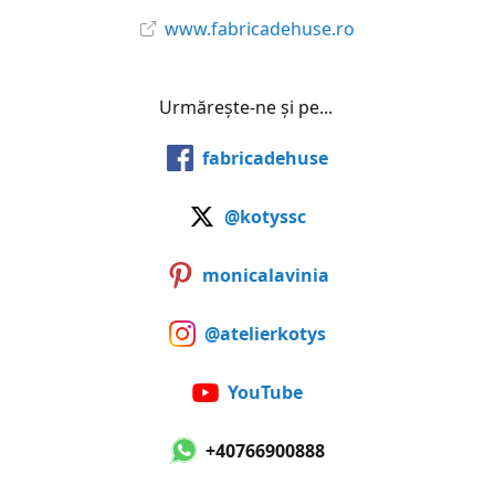
www.fabricadehuse.ro
Urmărește-ne și pe...
fabricadehuse
@kotyssc
monicalavinia
@atelierkotys
YouTube
+40766900888