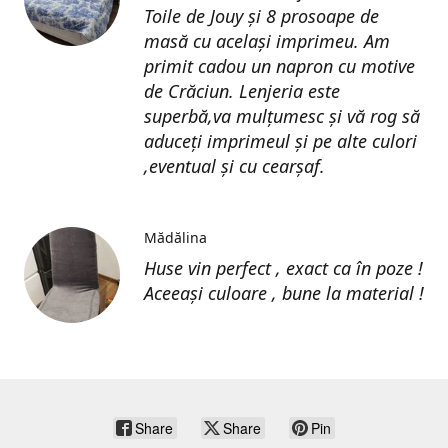
Toile de Jouy și 8 prosoape de
masă cu același imprimeu. Am
primit cadou un napron cu motive
de Crăciun. Lenjeria este
superbă,va mulțumesc și vă rog să
aduceți imprimeul și pe alte culori
,eventual și cu cearșaf.
Mădălina
Huse vin perfect , exact ca în poze !
Aceeași culoare , bune la material !
Share
Share
Pin