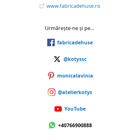
www.fabricadehuse.ro
Urmărește-ne și pe...
fabricadehuse
@kotyssc
monicalavinia
@atelierkotys
YouTube
+40766900888