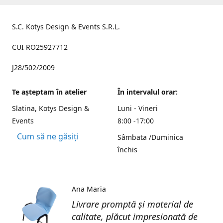
S.C. Kotys Design & Events S.R.L.
CUI RO25927712
J28/502/2009
Te aşteptam în atelier
În intervalul orar:
Slatina, Kotys Design &
Luni - Vineri
Events
8:00 -17:00
Cum să ne găsiți
Sâmbata /Duminica
închis
Ana Maria
Livrare promptă și material de
calitate, plăcut impresionată de