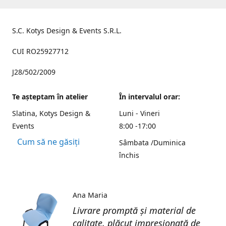
S.C. Kotys Design & Events S.R.L.
CUI RO25927712
J28/502/2009
Te aşteptam în atelier
În intervalul orar:
Slatina, Kotys Design &
Luni - Vineri
Events
8:00 -17:00
Cum să ne găsiți
Sâmbata /Duminica
închis
Ana Maria
Livrare promptă și material de
calitate, plăcut impresionată de