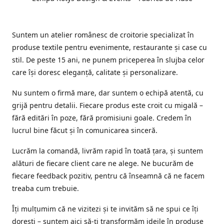
Suntem un atelier românesc de croitorie specializat în
produse textile pentru evenimente, restaurante și case cu
stil. De peste 15 ani, ne punem priceperea în slujba celor
care își doresc eleganță, calitate și personalizare.
Nu suntem o firmă mare, dar suntem o echipă atentă, cu
grijă pentru detalii. Fiecare produs este croit cu migală –
fără editări în poze, fără promisiuni goale. Credem în
lucrul bine făcut și în comunicarea sinceră.
Lucrăm la comandă, livrăm rapid în toată țara, și suntem
alături de fiecare client care ne alege. Ne bucurăm de
fiecare feedback pozitiv, pentru că înseamnă că ne facem
treaba cum trebuie.
Îți mulțumim că ne vizitezi și te invităm să ne spui ce îți
dorești – suntem aici să-ți transformăm ideile în produse