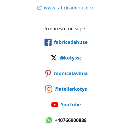
www.fabricadehuse.ro
Urmărește-ne și pe...
fabricadehuse
@kotyssc
monicalavinia
@atelierkotys
YouTube
+40766900888