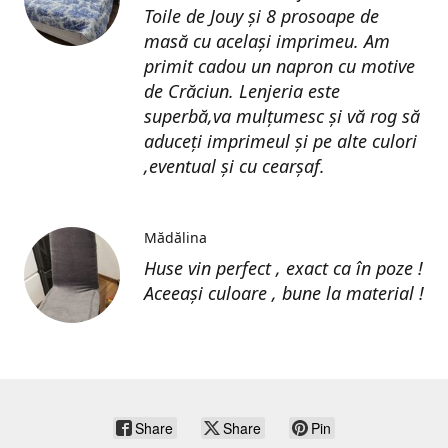
Toile de Jouy și 8 prosoape de
masă cu același imprimeu. Am
primit cadou un napron cu motive
de Crăciun. Lenjeria este
superbă,va mulțumesc și vă rog să
aduceți imprimeul și pe alte culori
,eventual și cu cearșaf.
Mădălina
Huse vin perfect , exact ca în poze !
Aceeași culoare , bune la material !
Share
Share
Pin