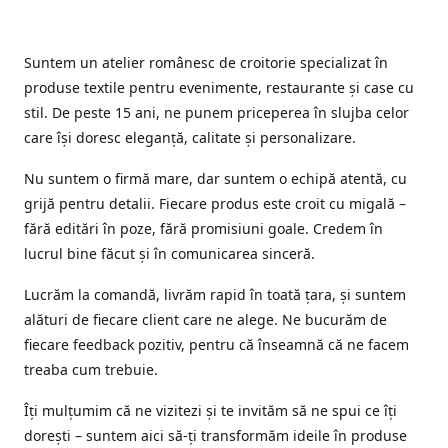
Suntem un atelier românesc de croitorie specializat în
produse textile pentru evenimente, restaurante și case cu
stil. De peste 15 ani, ne punem priceperea în slujba celor
care își doresc eleganță, calitate și personalizare.
Nu suntem o firmă mare, dar suntem o echipă atentă, cu
grijă pentru detalii. Fiecare produs este croit cu migală –
fără editări în poze, fără promisiuni goale. Credem în
lucrul bine făcut și în comunicarea sinceră.
Lucrăm la comandă, livrăm rapid în toată țara, și suntem
alături de fiecare client care ne alege. Ne bucurăm de
fiecare feedback pozitiv, pentru că înseamnă că ne facem
treaba cum trebuie.
Îți mulțumim că ne vizitezi și te invităm să ne spui ce îți
dorești – suntem aici să-ți transformăm ideile în produse