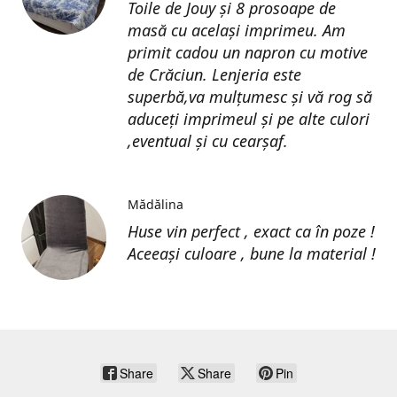
Toile de Jouy și 8 prosoape de
masă cu același imprimeu. Am
primit cadou un napron cu motive
de Crăciun. Lenjeria este
superbă,va mulțumesc și vă rog să
aduceți imprimeul și pe alte culori
,eventual și cu cearșaf.
Mădălina
Huse vin perfect , exact ca în poze !
Aceeași culoare , bune la material !
Share
Share
Pin