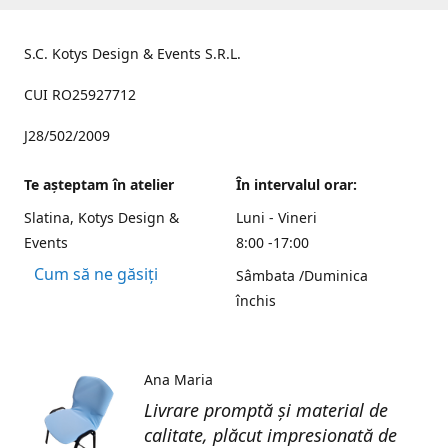
S.C. Kotys Design & Events S.R.L.
CUI RO25927712
J28/502/2009
Te aşteptam în atelier
În intervalul orar:
Slatina, Kotys Design &
Luni - Vineri
Events
8:00 -17:00
Cum să ne găsiți
Sâmbata /Duminica
închis
Ana Maria
Livrare promptă și material de
calitate, plăcut impresionată de