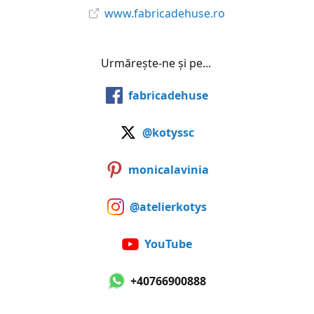
www.fabricadehuse.ro
Urmărește-ne și pe...
fabricadehuse
@kotyssc
monicalavinia
@atelierkotys
YouTube
+40766900888