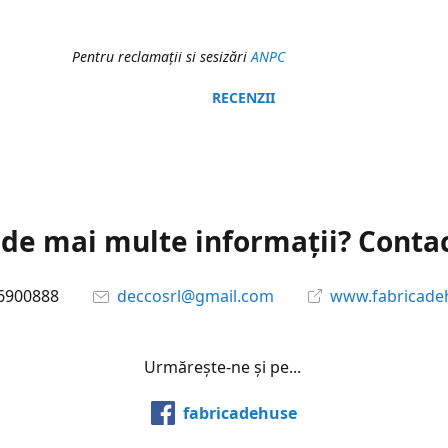
Pentru reclamaţii si sesizări
ANPC
RECENZII
 de mai multe informații? Conta
6900888
deccosrl@gmail.com
www.fabricade
Urmărește-ne și pe...
fabricadehuse