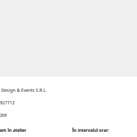
s Design & Events S.R.L.
927712
2009
am în atelier
În intervalul orar: