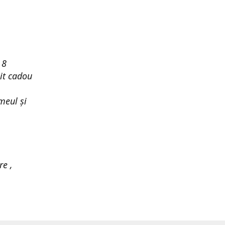
 8
it cadou
meul și
re ,