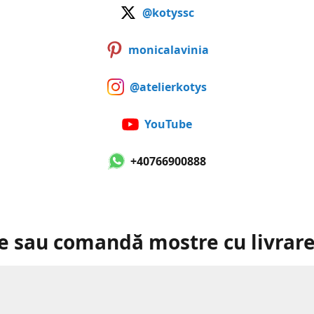
@kotyssc
monicalavinia
@atelierkotys
YouTube
+40766900888
e sau comandă mostre cu livrare