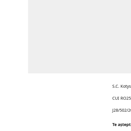
S.C. Koty
CUI RO25
J28/502/
Te aştept