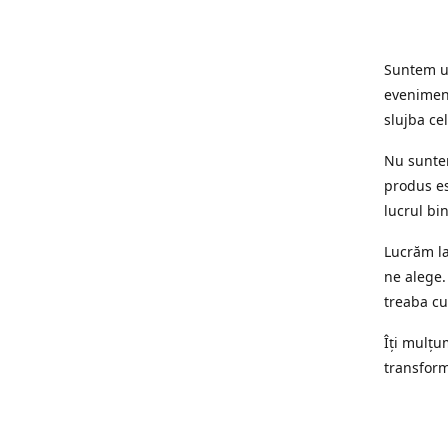
Suntem un
eveniment
slujba cel
Nu suntem
produs es
lucrul bi
Lucrăm la
ne alege.
treaba cu
Îți mulțum
transform