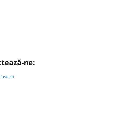
ctează-ne:
huse.ro