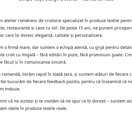
 atelier românesc de croitorie specializat în produse textile pent
e, restaurante și case cu stil. De peste 15 ani, ne punem priceper
or care își doresc eleganță, calitate și personalizare.
 o firmă mare, dar suntem o echipă atentă, cu grijă pentru detalii
te croit cu migală – fără editări în poze, fără promisiuni goale. Cr
ne făcut și în comunicarea sinceră.
 comandă, livrăm rapid în toată țara, și suntem alături de fiecare c
 Ne bucurăm de fiecare feedback pozitiv, pentru că înseamnă că n
m trebuie.
im că ne vizitezi și te invităm să ne spui ce îți dorești – suntem aic
ăm ideile în produse textile reale.