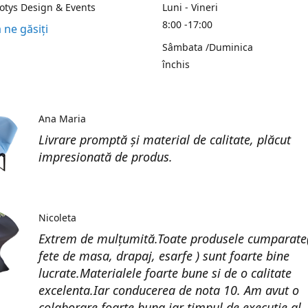
Kotys Design & Events
Luni - Vineri
8:00 -17:00
 ne găsiți
Sâmbata /Duminica
închis
Ana Maria
Livrare promptă și material de calitate, plăcut
impresionată de produs.
Nicoleta
Extrem de mulțumită.Toate produsele cumparate(
fete de masa, drapaj, esarfe ) sunt foarte bine
lucrate.Materialele foarte bune si de o calitate
excelenta.Iar conducerea de nota 10. Am avut o
colaborare foarte buna iar timpul de execuție al