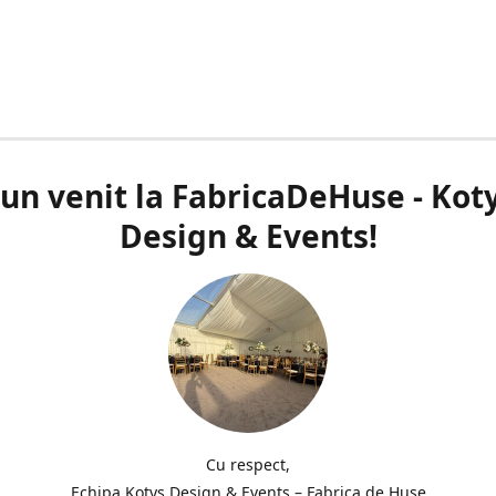
un venit la FabricaDeHuse - Kot
Design & Events!
Cu respect,
Echipa Kotys Design & Events – Fabrica de Huse