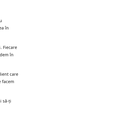
ru
ea în
. Fiecare
edem în
lient care
e facem
i să-ți