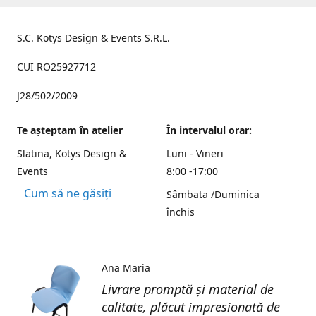
S.C. Kotys Design & Events S.R.L.
CUI RO25927712
J28/502/2009
Te aşteptam în atelier
În intervalul orar:
Slatina, Kotys Design &
Luni - Vineri
Events
8:00 -17:00
Cum să ne găsiți
Sâmbata /Duminica
închis
Ana Maria
Livrare promptă și material de
calitate, plăcut impresionată de