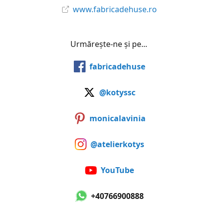
www.fabricadehuse.ro
Urmărește-ne și pe...
fabricadehuse
@kotyssc
monicalavinia
@atelierkotys
YouTube
+40766900888