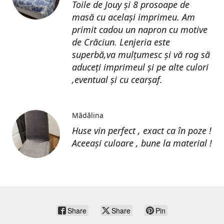
Toile de Jouy și 8 prosoape de
masă cu același imprimeu. Am
primit cadou un napron cu motive
de Crăciun. Lenjeria este
superbă,va mulțumesc și vă rog să
aduceți imprimeul și pe alte culori
,eventual și cu cearșaf.
Mădălina
Huse vin perfect , exact ca în poze !
Aceeași culoare , bune la material !
Share
Share
Pin