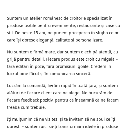
Suntem un atelier românesc de croitorie specializat în
produse textile pentru evenimente, restaurante și case cu
stil. De peste 15 ani, ne punem priceperea în slujba celor
care își doresc eleganță, calitate și personalizare.
Nu suntem o firmă mare, dar suntem o echipă atentă, cu
grijă pentru detalii. Fiecare produs este croit cu migală –
fără editări în poze, fără promisiuni goale. Credem în
lucrul bine făcut și în comunicarea sinceră.
Lucrăm la comandă, livrăm rapid în toată țara, și suntem
alături de fiecare client care ne alege. Ne bucurăm de
fiecare feedback pozitiv, pentru că înseamnă că ne facem
treaba cum trebuie.
Îți mulțumim că ne vizitezi și te invităm să ne spui ce îți
dorești – suntem aici să-ți transformăm ideile în produse