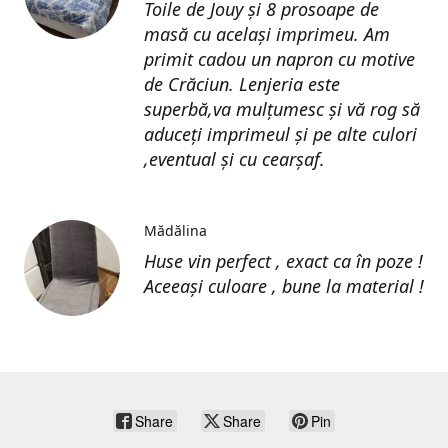
Toile de Jouy și 8 prosoape de
masă cu același imprimeu. Am
primit cadou un napron cu motive
de Crăciun. Lenjeria este
superbă,va mulțumesc și vă rog să
aduceți imprimeul și pe alte culori
,eventual și cu cearșaf.
Mădălina
Huse vin perfect , exact ca în poze !
Aceeași culoare , bune la material !
Share
Share
Pin