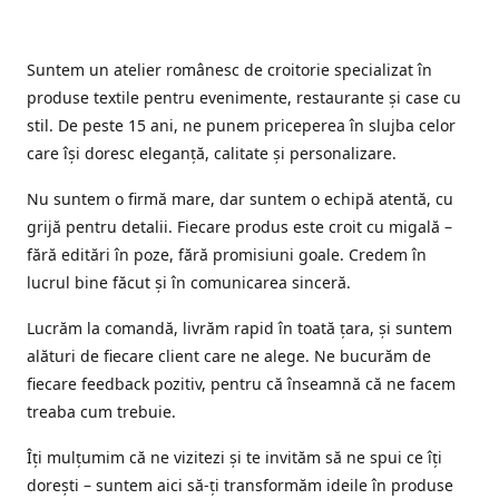
Suntem un atelier românesc de croitorie specializat în
produse textile pentru evenimente, restaurante și case cu
stil. De peste 15 ani, ne punem priceperea în slujba celor
care își doresc eleganță, calitate și personalizare.
Nu suntem o firmă mare, dar suntem o echipă atentă, cu
grijă pentru detalii. Fiecare produs este croit cu migală –
fără editări în poze, fără promisiuni goale. Credem în
lucrul bine făcut și în comunicarea sinceră.
Lucrăm la comandă, livrăm rapid în toată țara, și suntem
alături de fiecare client care ne alege. Ne bucurăm de
fiecare feedback pozitiv, pentru că înseamnă că ne facem
treaba cum trebuie.
Îți mulțumim că ne vizitezi și te invităm să ne spui ce îți
dorești – suntem aici să-ți transformăm ideile în produse