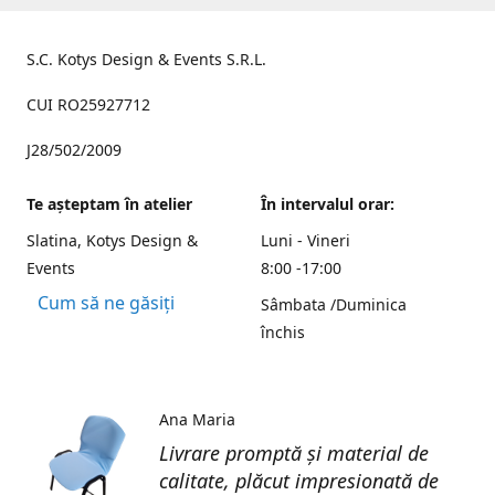
S.C. Kotys Design & Events S.R.L.
CUI RO25927712
J28/502/2009
Te aşteptam în atelier
În intervalul orar:
Slatina, Kotys Design &
Luni - Vineri
Events
8:00 -17:00
Cum să ne găsiți
Sâmbata /Duminica
închis
Ana Maria
Livrare promptă și material de
calitate, plăcut impresionată de