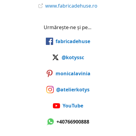
www.fabricadehuse.ro
Urmărește-ne și pe...
fabricadehuse
@kotyssc
monicalavinia
@atelierkotys
YouTube
+40766900888