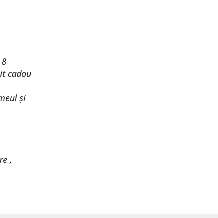
 8
it cadou
meul și
re ,