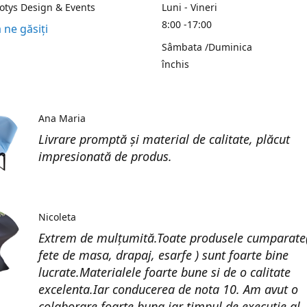
Kotys Design & Events
Luni - Vineri
8:00 -17:00
 ne găsiți
Sâmbata /Duminica
închis
Ana Maria
Livrare promptă și material de calitate, plăcut
impresionată de produs.
Nicoleta
Extrem de mulțumită.Toate produsele cumparate(
fete de masa, drapaj, esarfe ) sunt foarte bine
lucrate.Materialele foarte bune si de o calitate
excelenta.Iar conducerea de nota 10. Am avut o
colaborare foarte buna iar timpul de execuție al