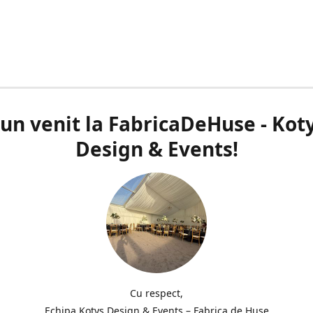
un venit la FabricaDeHuse - Kot
Design & Events!
Cu respect,
Echipa Kotys Design & Events – Fabrica de Huse