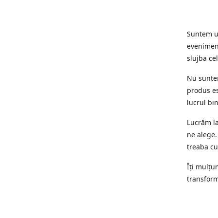
Suntem un
eveniment
slujba cel
Nu suntem
produs es
lucrul bi
Lucrăm la
ne alege.
treaba cu
Îți mulțum
transform