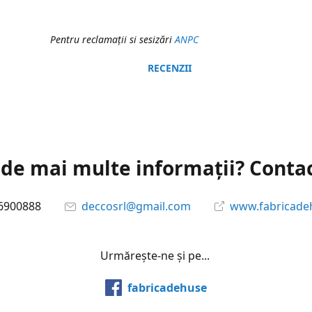
Pentru reclamaţii si sesizări
ANPC
RECENZII
 de mai multe informații? Conta
6900888
deccosrl@gmail.com
www.fabricade
Urmărește-ne și pe...
fabricadehuse