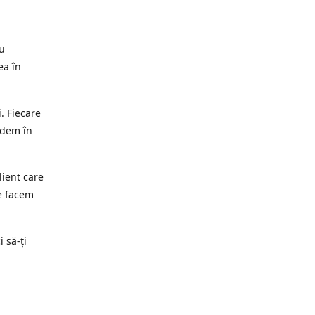
ru
ea în
. Fiecare
edem în
lient care
e facem
i să-ți