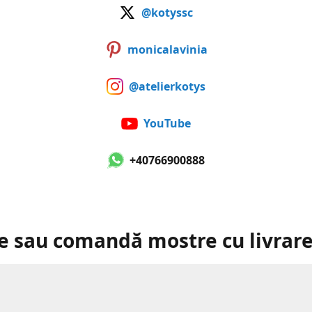
@kotyssc
monicalavinia
@atelierkotys
YouTube
+40766900888
e sau comandă mostre cu livrare