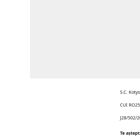
S.C. Koty
CUI RO25
J28/502/
Te aştept