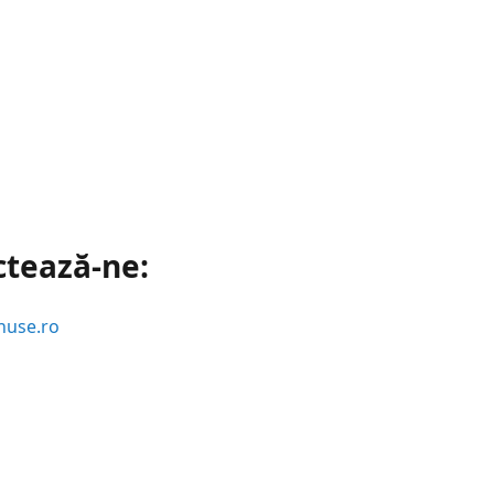
ctează-ne:
huse.ro