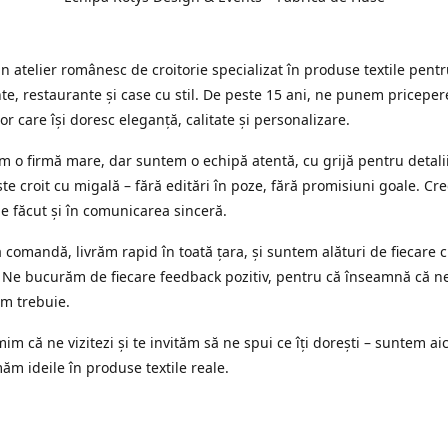
 atelier românesc de croitorie specializat în produse textile pent
e, restaurante și case cu stil. De peste 15 ani, ne punem priceper
or care își doresc eleganță, calitate și personalizare.
 o firmă mare, dar suntem o echipă atentă, cu grijă pentru detalii
te croit cu migală – fără editări în poze, fără promisiuni goale. Cr
ne făcut și în comunicarea sinceră.
 comandă, livrăm rapid în toată țara, și suntem alături de fiecare c
 Ne bucurăm de fiecare feedback pozitiv, pentru că înseamnă că n
m trebuie.
im că ne vizitezi și te invităm să ne spui ce îți dorești – suntem aic
ăm ideile în produse textile reale.