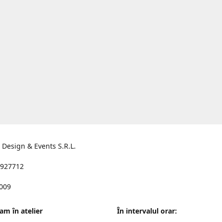
s Design & Events S.R.L.
927712
2009
am în atelier
În intervalul orar: