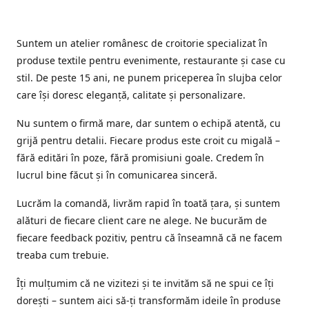
Suntem un atelier românesc de croitorie specializat în
produse textile pentru evenimente, restaurante și case cu
stil. De peste 15 ani, ne punem priceperea în slujba celor
care își doresc eleganță, calitate și personalizare.
Nu suntem o firmă mare, dar suntem o echipă atentă, cu
grijă pentru detalii. Fiecare produs este croit cu migală –
fără editări în poze, fără promisiuni goale. Credem în
lucrul bine făcut și în comunicarea sinceră.
Lucrăm la comandă, livrăm rapid în toată țara, și suntem
alături de fiecare client care ne alege. Ne bucurăm de
fiecare feedback pozitiv, pentru că înseamnă că ne facem
treaba cum trebuie.
Îți mulțumim că ne vizitezi și te invităm să ne spui ce îți
dorești – suntem aici să-ți transformăm ideile în produse