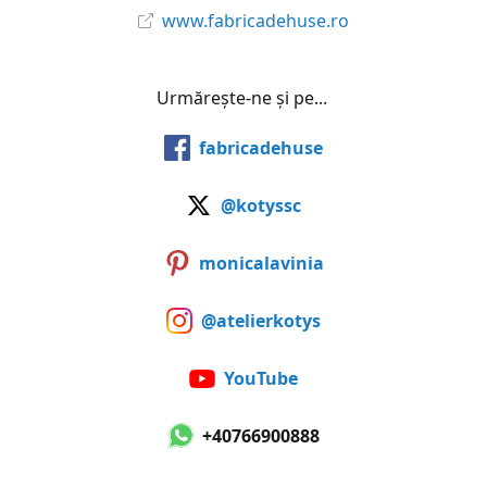
www.fabricadehuse.ro
Urmărește-ne și pe...
fabricadehuse
@kotyssc
monicalavinia
@atelierkotys
YouTube
+40766900888