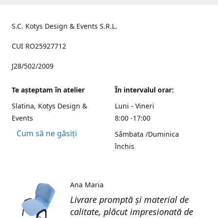
S.C. Kotys Design & Events S.R.L.
CUI RO25927712
J28/502/2009
Te aşteptam în atelier
În intervalul orar:
Slatina, Kotys Design &
Luni - Vineri
Events
8:00 -17:00
Cum să ne găsiți
Sâmbata /Duminica
închis
Ana Maria
Livrare promptă și material de
calitate, plăcut impresionată de