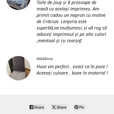
Toile de Jouy și 8 prosoape de
masă cu același imprimeu. Am
primit cadou un napron cu motive
de Crăciun. Lenjeria este
superbă,va mulțumesc și vă rog să
aduceți imprimeul și pe alte culori
,eventual și cu cearșaf.
Mădălina
Huse vin perfect , exact ca în poze !
Aceeași culoare , bune la material !
Share
Share
Pin