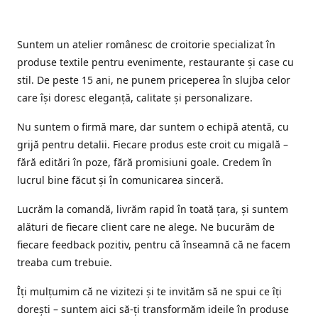
Suntem un atelier românesc de croitorie specializat în
produse textile pentru evenimente, restaurante și case cu
stil. De peste 15 ani, ne punem priceperea în slujba celor
care își doresc eleganță, calitate și personalizare.
Nu suntem o firmă mare, dar suntem o echipă atentă, cu
grijă pentru detalii. Fiecare produs este croit cu migală –
fără editări în poze, fără promisiuni goale. Credem în
lucrul bine făcut și în comunicarea sinceră.
Lucrăm la comandă, livrăm rapid în toată țara, și suntem
alături de fiecare client care ne alege. Ne bucurăm de
fiecare feedback pozitiv, pentru că înseamnă că ne facem
treaba cum trebuie.
Îți mulțumim că ne vizitezi și te invităm să ne spui ce îți
dorești – suntem aici să-ți transformăm ideile în produse