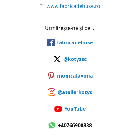
www.fabricadehuse.ro
Urmărește-ne și pe...
fabricadehuse
@kotyssc
monicalavinia
@atelierkotys
YouTube
+40766900888