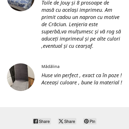
Toile de Jouy și 8 prosoape de
masă cu același imprimeu. Am
primit cadou un napron cu motive
de Crăciun. Lenjeria este
superbă,va mulțumesc și vă rog să
aduceți imprimeul și pe alte culori
,eventual și cu cearșaf.
Mădălina
Huse vin perfect , exact ca în poze !
Aceeași culoare , bune la material !
Share
Share
Pin