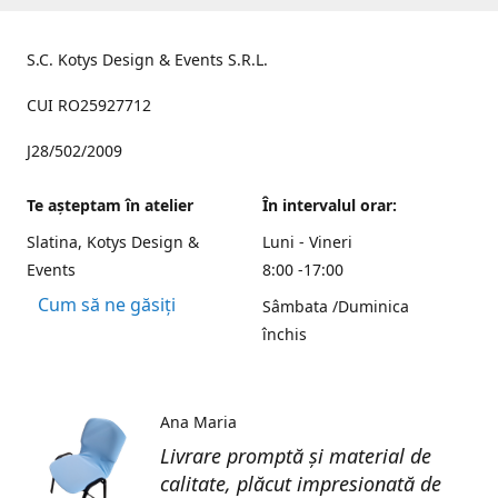
S.C. Kotys Design & Events S.R.L.
CUI RO25927712
J28/502/2009
Te aşteptam în atelier
În intervalul orar:
Slatina, Kotys Design &
Luni - Vineri
Events
8:00 -17:00
Cum să ne găsiți
Sâmbata /Duminica
închis
Ana Maria
Livrare promptă și material de
calitate, plăcut impresionată de