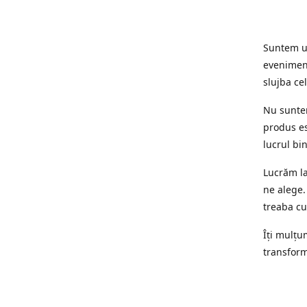
Suntem un
eveniment
slujba cel
Nu suntem
produs es
lucrul bi
Lucrăm la
ne alege.
treaba cu
Îți mulțum
transform