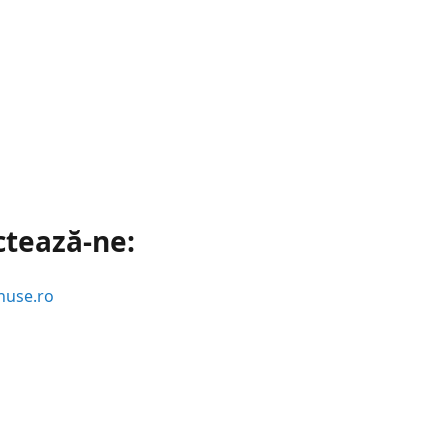
ctează-ne:
huse.ro