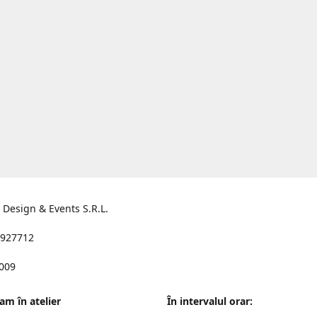
s Design & Events S.R.L.
927712
2009
am în atelier
În intervalul orar: