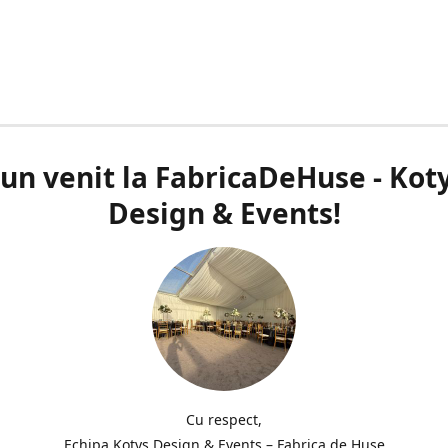
un venit la FabricaDeHuse - Kot
Design & Events!
Cu respect,
Echipa Kotys Design & Events – Fabrica de Huse