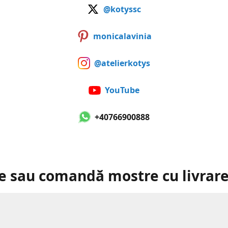
@kotyssc
monicalavinia
@atelierkotys
YouTube
+40766900888
e sau comandă mostre cu livrare