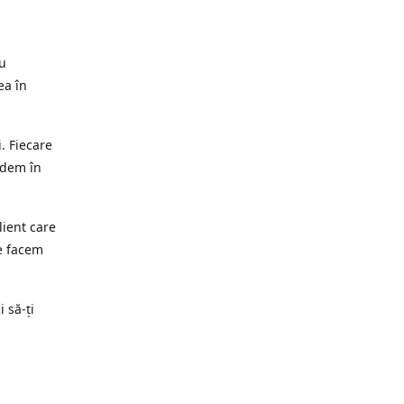
ru
ea în
. Fiecare
edem în
lient care
e facem
i să-ți