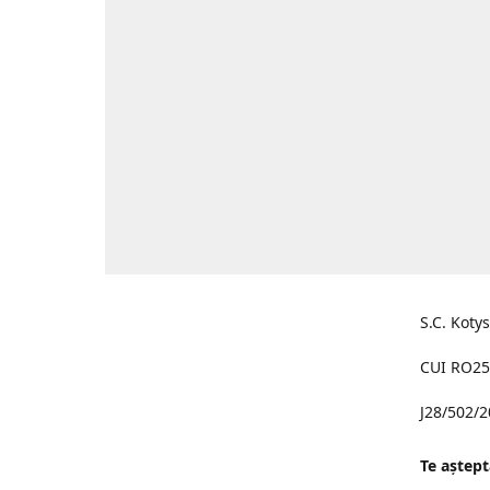
S.C. Koty
CUI RO25
J28/502/
Te aştept