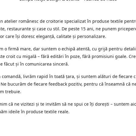
 atelier românesc de croitorie specializat în produse textile pent
e, restaurante și case cu stil. De peste 15 ani, ne punem priceper
or care își doresc eleganță, calitate și personalizare.
 o firmă mare, dar suntem o echipă atentă, cu grijă pentru detalii
te croit cu migală – fără editări în poze, fără promisiuni goale. Cr
ne făcut și în comunicarea sinceră.
 comandă, livrăm rapid în toată țara, și suntem alături de fiecare c
 Ne bucurăm de fiecare feedback pozitiv, pentru că înseamnă că n
m trebuie.
im că ne vizitezi și te invităm să ne spui ce îți dorești – suntem aic
ăm ideile în produse textile reale.