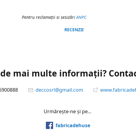
Pentru reclamaţii si sesizări
ANPC
RECENZII
 de mai multe informații? Conta
6900888
deccosrl@gmail.com
www.fabricade
Urmărește-ne și pe...
fabricadehuse