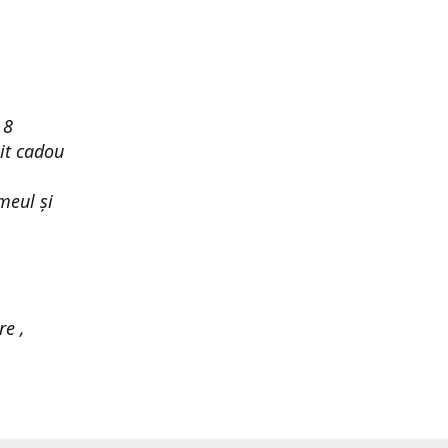
 8
it cadou
meul și
re ,