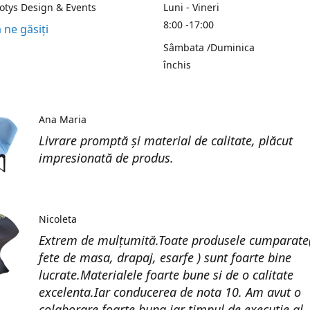
Kotys Design & Events
Luni - Vineri
8:00 -17:00
 ne găsiți
Sâmbata /Duminica
închis
Ana Maria
Livrare promptă și material de calitate, plăcut
impresionată de produs.
Nicoleta
Extrem de mulțumită.Toate produsele cumparate(
fete de masa, drapaj, esarfe ) sunt foarte bine
lucrate.Materialele foarte bune si de o calitate
excelenta.Iar conducerea de nota 10. Am avut o
colaborare foarte buna iar timpul de execuție al