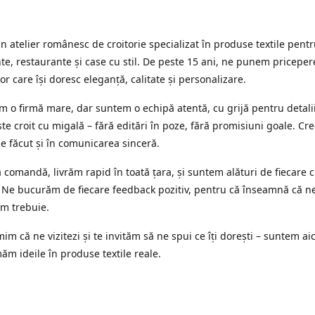
 atelier românesc de croitorie specializat în produse textile pent
e, restaurante și case cu stil. De peste 15 ani, ne punem priceper
or care își doresc eleganță, calitate și personalizare.
 o firmă mare, dar suntem o echipă atentă, cu grijă pentru detalii
te croit cu migală – fără editări în poze, fără promisiuni goale. Cr
ne făcut și în comunicarea sinceră.
 comandă, livrăm rapid în toată țara, și suntem alături de fiecare c
 Ne bucurăm de fiecare feedback pozitiv, pentru că înseamnă că n
m trebuie.
im că ne vizitezi și te invităm să ne spui ce îți dorești – suntem aic
ăm ideile în produse textile reale.