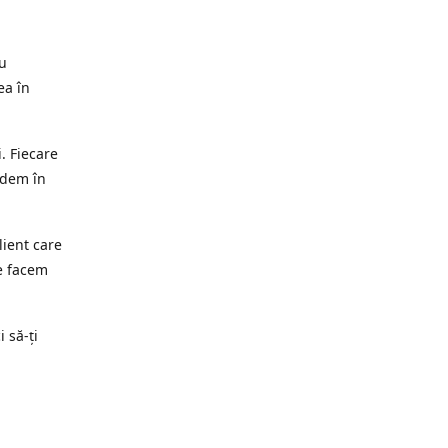
ru
ea în
. Fiecare
edem în
lient care
e facem
i să-ți