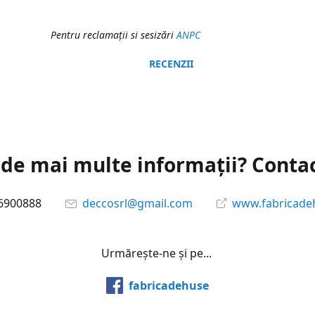
Pentru reclamaţii si sesizări
ANPC
RECENZII
 de mai multe informații? Conta
6900888
deccosrl@gmail.com
www.fabricade
Urmărește-ne și pe...
fabricadehuse