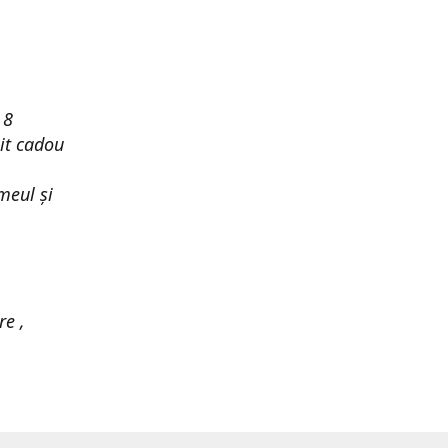
 8
it cadou
meul și
re ,