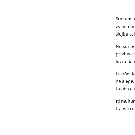
Suntem un
eveniment
slujba cel
Nu suntem
produs es
lucrul bi
Lucrăm la
ne alege.
treaba cu
Îți mulțum
transform