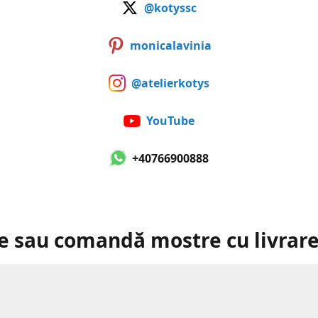
@kotyssc
monicalavinia
@atelierkotys
YouTube
+40766900888
e sau comandă mostre cu livrare