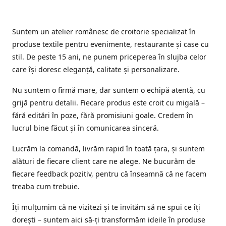
Suntem un atelier românesc de croitorie specializat în
produse textile pentru evenimente, restaurante și case cu
stil. De peste 15 ani, ne punem priceperea în slujba celor
care își doresc eleganță, calitate și personalizare.
Nu suntem o firmă mare, dar suntem o echipă atentă, cu
grijă pentru detalii. Fiecare produs este croit cu migală –
fără editări în poze, fără promisiuni goale. Credem în
lucrul bine făcut și în comunicarea sinceră.
Lucrăm la comandă, livrăm rapid în toată țara, și suntem
alături de fiecare client care ne alege. Ne bucurăm de
fiecare feedback pozitiv, pentru că înseamnă că ne facem
treaba cum trebuie.
Îți mulțumim că ne vizitezi și te invităm să ne spui ce îți
dorești – suntem aici să-ți transformăm ideile în produse