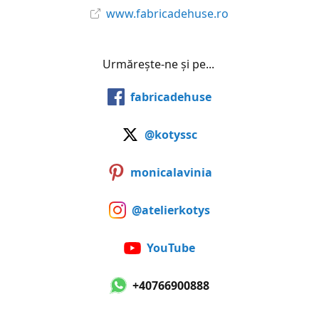
www.fabricadehuse.ro
Urmărește-ne și pe...
fabricadehuse
@kotyssc
monicalavinia
@atelierkotys
YouTube
+40766900888