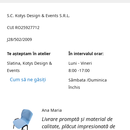
S.C. Kotys Design & Events S.R.L.
CUI RO25927712
J28/502/2009
Te aşteptam în atelier
În intervalul orar:
Slatina, Kotys Design &
Luni - Vineri
Events
8:00 -17:00
Cum să ne găsiți
Sâmbata /Duminica
închis
Ana Maria
Livrare promptă și material de
calitate, plăcut impresionată de