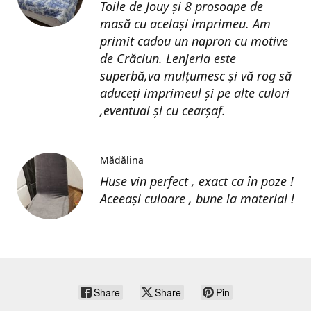
Toile de Jouy și 8 prosoape de
masă cu același imprimeu. Am
primit cadou un napron cu motive
de Crăciun. Lenjeria este
superbă,va mulțumesc și vă rog să
aduceți imprimeul și pe alte culori
,eventual și cu cearșaf.
Mădălina
Huse vin perfect , exact ca în poze !
Aceeași culoare , bune la material !
Share
Share
Pin