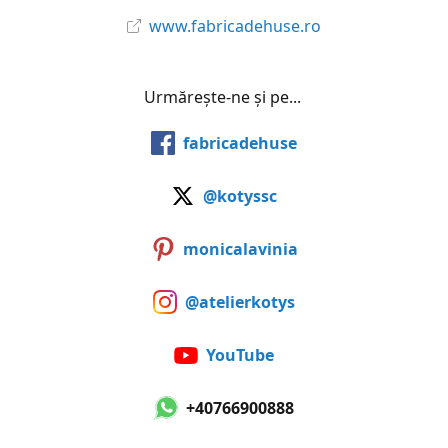
www.fabricadehuse.ro
Urmărește-ne și pe...
fabricadehuse
@kotyssc
monicalavinia
@atelierkotys
YouTube
+40766900888