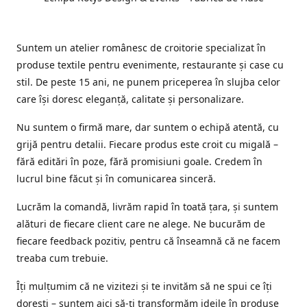
Suntem un atelier românesc de croitorie specializat în
produse textile pentru evenimente, restaurante și case cu
stil. De peste 15 ani, ne punem priceperea în slujba celor
care își doresc eleganță, calitate și personalizare.
Nu suntem o firmă mare, dar suntem o echipă atentă, cu
grijă pentru detalii. Fiecare produs este croit cu migală –
fără editări în poze, fără promisiuni goale. Credem în
lucrul bine făcut și în comunicarea sinceră.
Lucrăm la comandă, livrăm rapid în toată țara, și suntem
alături de fiecare client care ne alege. Ne bucurăm de
fiecare feedback pozitiv, pentru că înseamnă că ne facem
treaba cum trebuie.
Îți mulțumim că ne vizitezi și te invităm să ne spui ce îți
dorești – suntem aici să-ți transformăm ideile în produse