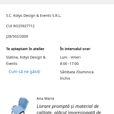
S.C. Kotys Design & Events S.R.L.
CUI RO25927712
J28/502/2009
Te aşteptam în atelier
În intervalul orar:
Slatina, Kotys Design &
Luni - Vineri
Events
8:00 -17:00
Cum să ne găsiți
Sâmbata /Duminica
închis
Ana Maria
Livrare promptă și material de
calitate, plăcut impresionată de