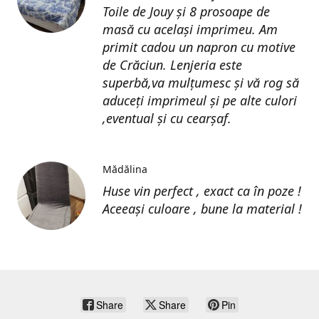
Toile de Jouy și 8 prosoape de
masă cu același imprimeu. Am
primit cadou un napron cu motive
de Crăciun. Lenjeria este
superbă,va mulțumesc și vă rog să
aduceți imprimeul și pe alte culori
,eventual și cu cearșaf.
Mădălina
Huse vin perfect , exact ca în poze !
Aceeași culoare , bune la material !
Share
Share
Pin