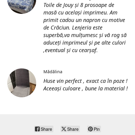
Toile de Jouy și 8 prosoape de
masă cu același imprimeu. Am
primit cadou un napron cu motive
de Crăciun. Lenjeria este
superbă,va mulțumesc și vă rog să
aduceți imprimeul și pe alte culori
,eventual și cu cearșaf.
Mădălina
Huse vin perfect , exact ca în poze !
Aceeași culoare , bune la material !
Share
Share
Pin