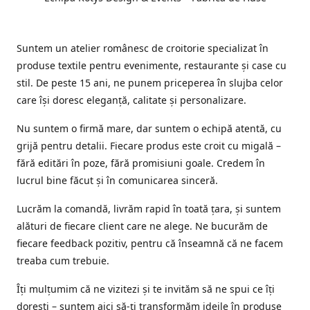
Suntem un atelier românesc de croitorie specializat în
produse textile pentru evenimente, restaurante și case cu
stil. De peste 15 ani, ne punem priceperea în slujba celor
care își doresc eleganță, calitate și personalizare.
Nu suntem o firmă mare, dar suntem o echipă atentă, cu
grijă pentru detalii. Fiecare produs este croit cu migală –
fără editări în poze, fără promisiuni goale. Credem în
lucrul bine făcut și în comunicarea sinceră.
Lucrăm la comandă, livrăm rapid în toată țara, și suntem
alături de fiecare client care ne alege. Ne bucurăm de
fiecare feedback pozitiv, pentru că înseamnă că ne facem
treaba cum trebuie.
Îți mulțumim că ne vizitezi și te invităm să ne spui ce îți
dorești – suntem aici să-ți transformăm ideile în produse