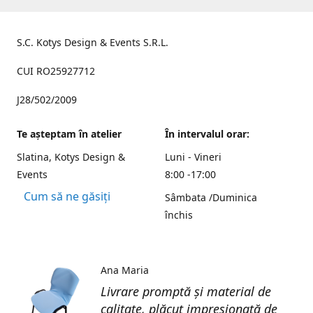
S.C. Kotys Design & Events S.R.L.
CUI RO25927712
J28/502/2009
Te aşteptam în atelier
În intervalul orar:
Slatina, Kotys Design &
Luni - Vineri
Events
8:00 -17:00
Cum să ne găsiți
Sâmbata /Duminica
închis
Ana Maria
Livrare promptă și material de
calitate, plăcut impresionată de