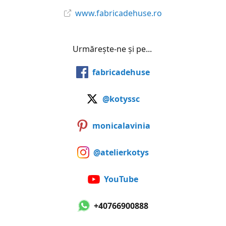
www.fabricadehuse.ro
Urmărește-ne și pe...
fabricadehuse
@kotyssc
monicalavinia
@atelierkotys
YouTube
+40766900888