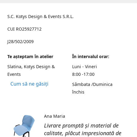
S.C. Kotys Design & Events S.R.L.
CUI RO25927712
J28/502/2009
Te aşteptam în atelier
În intervalul orar:
Slatina, Kotys Design &
Luni - Vineri
Events
8:00 -17:00
Cum să ne găsiți
Sâmbata /Duminica
închis
Ana Maria
Livrare promptă și material de
calitate, plăcut impresionată de