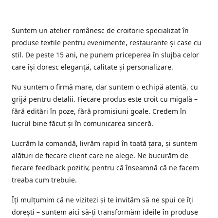
Suntem un atelier românesc de croitorie specializat în
produse textile pentru evenimente, restaurante și case cu
stil. De peste 15 ani, ne punem priceperea în slujba celor
care își doresc eleganță, calitate și personalizare.
Nu suntem o firmă mare, dar suntem o echipă atentă, cu
grijă pentru detalii. Fiecare produs este croit cu migală –
fără editări în poze, fără promisiuni goale. Credem în
lucrul bine făcut și în comunicarea sinceră.
Lucrăm la comandă, livrăm rapid în toată țara, și suntem
alături de fiecare client care ne alege. Ne bucurăm de
fiecare feedback pozitiv, pentru că înseamnă că ne facem
treaba cum trebuie.
Îți mulțumim că ne vizitezi și te invităm să ne spui ce îți
dorești – suntem aici să-ți transformăm ideile în produse