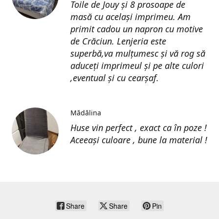
Toile de Jouy și 8 prosoape de
masă cu același imprimeu. Am
primit cadou un napron cu motive
de Crăciun. Lenjeria este
superbă,va mulțumesc și vă rog să
aduceți imprimeul și pe alte culori
,eventual și cu cearșaf.
Mădălina
Huse vin perfect , exact ca în poze !
Aceeași culoare , bune la material !
Share
Share
Pin