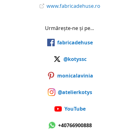
www.fabricadehuse.ro
Urmărește-ne și pe...
fabricadehuse
@kotyssc
monicalavinia
@atelierkotys
YouTube
+40766900888