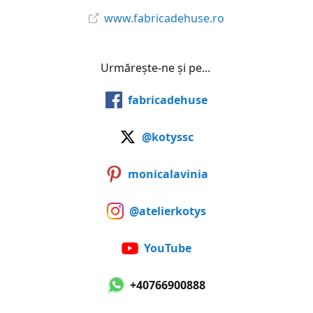
www.fabricadehuse.ro
Urmărește-ne și pe...
fabricadehuse
@kotyssc
monicalavinia
@atelierkotys
YouTube
+40766900888