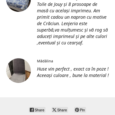
Toile de Jouy și 8 prosoape de
masă cu același imprimeu. Am
primit cadou un napron cu motive
de Crăciun. Lenjeria este
superbă,va mulțumesc și vă rog să
aduceți imprimeul și pe alte culori
,eventual și cu cearșaf.
Mădălina
Huse vin perfect , exact ca în poze !
Aceeași culoare , bune la material !
Share
Share
Pin