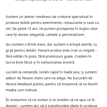
Suntem un atelier românesc de croitorie specializat în
produse textile pentru evenimente, restaurante și case cu
stil. De peste 15 ani, ne punem priceperea în slujba celor
care își doresc eleganță, calitate și personalizare.
Nu suntem o firmă mare, dar suntem o echipă atentă, cu
grijă pentru detalii. Fiecare produs este croit cu migală –
fără editări în poze, fără promisiuni goale. Credem în
lucrul bine făcut și în comunicarea sinceră.
Lucrăm la comandă, livrăm rapid în toată țara, și suntem
alături de fiecare client care ne alege. Ne bucurăm de
fiecare feedback pozitiv, pentru că înseamnă că ne facem
treaba cum trebuie.
Îți mulțumim că ne vizitezi și te invităm să ne spui ce îți
dorești – suntem aici să-ți transformăm ideile în produse