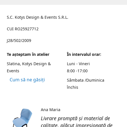
S.C. Kotys Design & Events S.R.L.
CUI RO25927712
J28/502/2009
Te aşteptam în atelier
În intervalul orar:
Slatina, Kotys Design &
Luni - Vineri
Events
8:00 -17:00
Cum să ne găsiți
Sâmbata /Duminica
închis
Ana Maria
Livrare promptă și material de
calitate, plăcut impresionată de