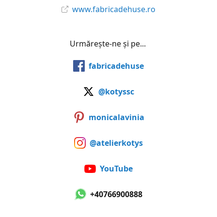
www.fabricadehuse.ro
Urmărește-ne și pe...
fabricadehuse
@kotyssc
monicalavinia
@atelierkotys
YouTube
+40766900888