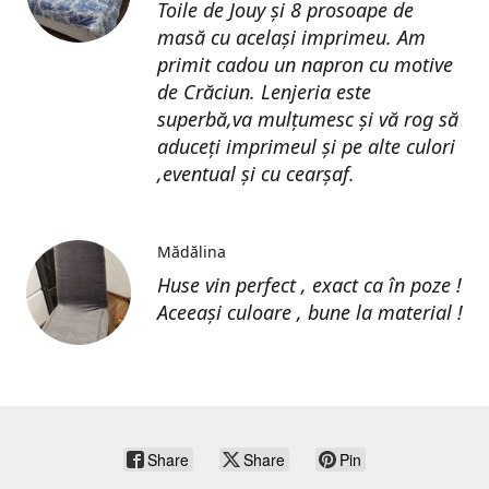
Toile de Jouy și 8 prosoape de
masă cu același imprimeu. Am
primit cadou un napron cu motive
de Crăciun. Lenjeria este
superbă,va mulțumesc și vă rog să
aduceți imprimeul și pe alte culori
,eventual și cu cearșaf.
Mădălina
Huse vin perfect , exact ca în poze !
Aceeași culoare , bune la material !
Share
Share
Pin