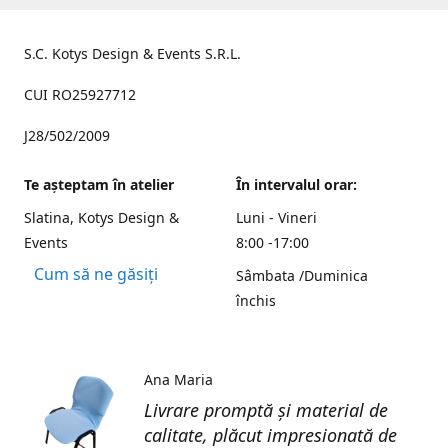
S.C. Kotys Design & Events S.R.L.
CUI RO25927712
J28/502/2009
Te aşteptam în atelier
În intervalul orar:
Slatina, Kotys Design &
Luni - Vineri
Events
8:00 -17:00
Cum să ne găsiți
Sâmbata /Duminica
închis
Ana Maria
Livrare promptă și material de
calitate, plăcut impresionată de