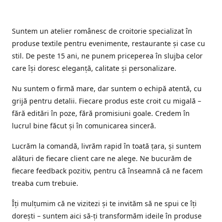
Suntem un atelier românesc de croitorie specializat în
produse textile pentru evenimente, restaurante și case cu
stil. De peste 15 ani, ne punem priceperea în slujba celor
care își doresc eleganță, calitate și personalizare.
Nu suntem o firmă mare, dar suntem o echipă atentă, cu
grijă pentru detalii. Fiecare produs este croit cu migală –
fără editări în poze, fără promisiuni goale. Credem în
lucrul bine făcut și în comunicarea sinceră.
Lucrăm la comandă, livrăm rapid în toată țara, și suntem
alături de fiecare client care ne alege. Ne bucurăm de
fiecare feedback pozitiv, pentru că înseamnă că ne facem
treaba cum trebuie.
Îți mulțumim că ne vizitezi și te invităm să ne spui ce îți
dorești – suntem aici să-ți transformăm ideile în produse