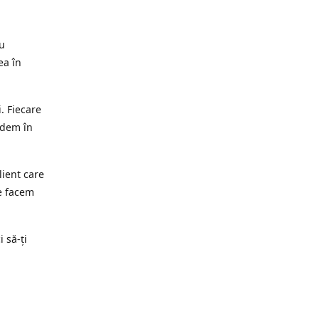
ru
ea în
. Fiecare
edem în
lient care
e facem
i să-ți