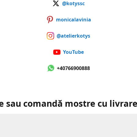
@kotyssc
monicalavinia
@atelierkotys
YouTube
+40766900888
e sau comandă mostre cu livrare