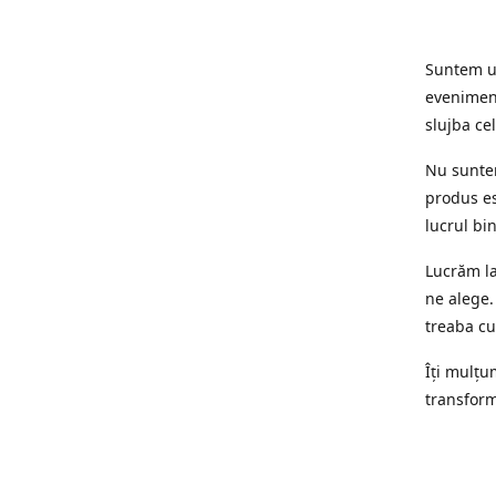
Suntem un
eveniment
slujba cel
Nu suntem
produs es
lucrul bi
Lucrăm la
ne alege.
treaba cu
Îți mulțum
transform