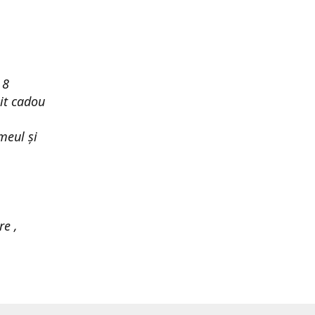
 8
it cadou
meul și
re ,