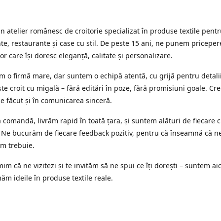
 atelier românesc de croitorie specializat în produse textile pent
e, restaurante și case cu stil. De peste 15 ani, ne punem priceper
or care își doresc eleganță, calitate și personalizare.
 o firmă mare, dar suntem o echipă atentă, cu grijă pentru detalii
te croit cu migală – fără editări în poze, fără promisiuni goale. Cr
ne făcut și în comunicarea sinceră.
 comandă, livrăm rapid în toată țara, și suntem alături de fiecare c
 Ne bucurăm de fiecare feedback pozitiv, pentru că înseamnă că n
m trebuie.
im că ne vizitezi și te invităm să ne spui ce îți dorești – suntem aic
ăm ideile în produse textile reale.