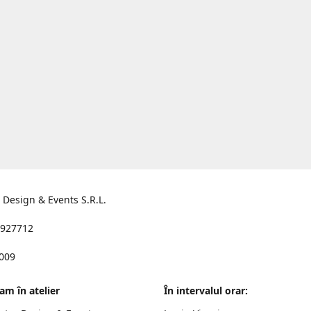
s Design & Events S.R.L.
927712
2009
am în atelier
În intervalul orar: