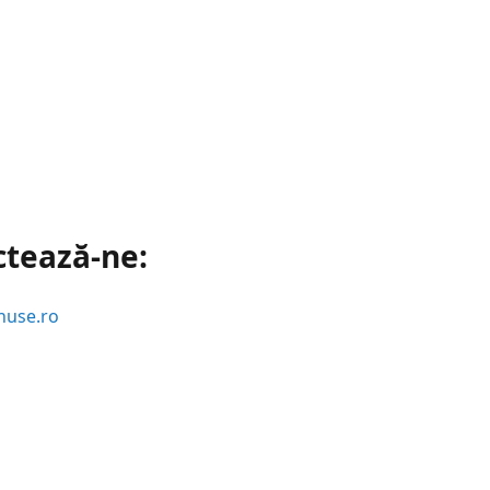
ctează-ne:
huse.ro