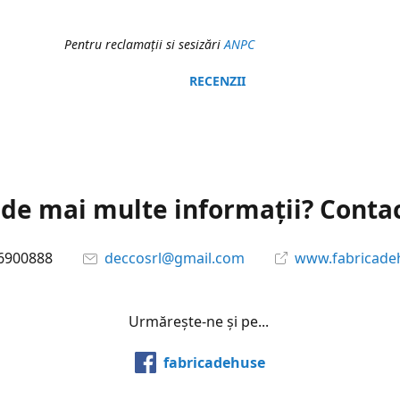
Pentru reclamaţii si sesizări
ANPC
RECENZII
 de mai multe informații? Conta
6900888
deccosrl@gmail.com
www.fabricade
Urmărește-ne și pe...
fabricadehuse