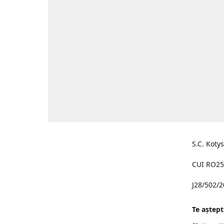
S.C. Koty
CUI RO25
J28/502/
Te aştept