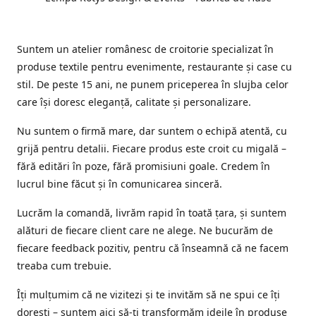
Suntem un atelier românesc de croitorie specializat în
produse textile pentru evenimente, restaurante și case cu
stil. De peste 15 ani, ne punem priceperea în slujba celor
care își doresc eleganță, calitate și personalizare.
Nu suntem o firmă mare, dar suntem o echipă atentă, cu
grijă pentru detalii. Fiecare produs este croit cu migală –
fără editări în poze, fără promisiuni goale. Credem în
lucrul bine făcut și în comunicarea sinceră.
Lucrăm la comandă, livrăm rapid în toată țara, și suntem
alături de fiecare client care ne alege. Ne bucurăm de
fiecare feedback pozitiv, pentru că înseamnă că ne facem
treaba cum trebuie.
Îți mulțumim că ne vizitezi și te invităm să ne spui ce îți
dorești – suntem aici să-ți transformăm ideile în produse