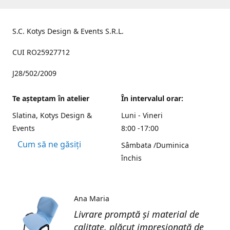
S.C. Kotys Design & Events S.R.L.
CUI RO25927712
J28/502/2009
Te aşteptam în atelier
În intervalul orar:
Slatina, Kotys Design &
Luni - Vineri
Events
8:00 -17:00
Cum să ne găsiți
Sâmbata /Duminica
închis
Ana Maria
Livrare promptă și material de
calitate, plăcut impresionată de