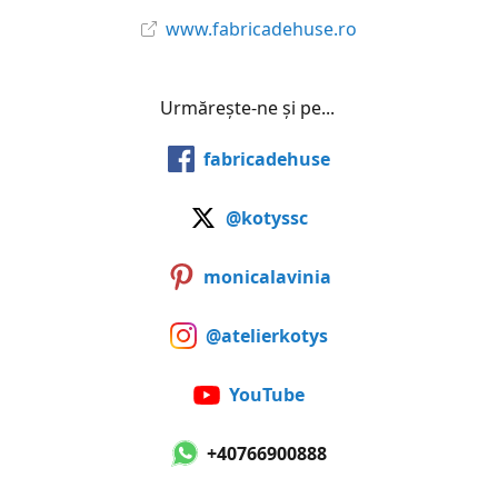
www.fabricadehuse.ro
Urmărește-ne și pe...
fabricadehuse
@kotyssc
monicalavinia
@atelierkotys
YouTube
+40766900888