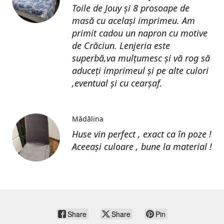
Toile de Jouy și 8 prosoape de
masă cu același imprimeu. Am
primit cadou un napron cu motive
de Crăciun. Lenjeria este
superbă,va mulțumesc și vă rog să
aduceți imprimeul și pe alte culori
,eventual și cu cearșaf.
Mădălina
Huse vin perfect , exact ca în poze !
Aceeași culoare , bune la material !
Share
Share
Pin