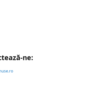
ctează-ne:
huse.ro