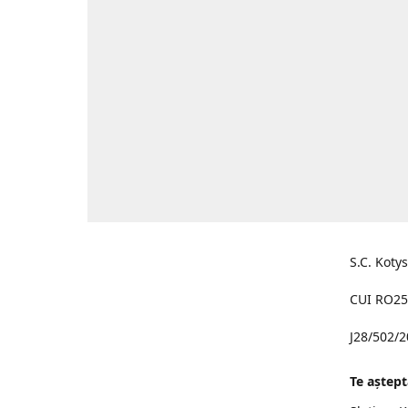
S.C. Koty
CUI RO25
J28/502/
Te aştept