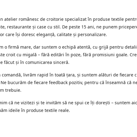
 atelier românesc de croitorie specializat în produse textile pent
e, restaurante și case cu stil. De peste 15 ani, ne punem priceper
or care își doresc eleganță, calitate și personalizare.
 o firmă mare, dar suntem o echipă atentă, cu grijă pentru detalii
te croit cu migală – fără editări în poze, fără promisiuni goale. Cr
ne făcut și în comunicarea sinceră.
 comandă, livrăm rapid în toată țara, și suntem alături de fiecare c
 Ne bucurăm de fiecare feedback pozitiv, pentru că înseamnă că n
m trebuie.
im că ne vizitezi și te invităm să ne spui ce îți dorești – suntem aic
ăm ideile în produse textile reale.