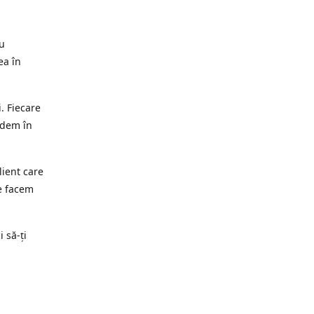
ru
ea în
. Fiecare
edem în
lient care
e facem
i să-ți