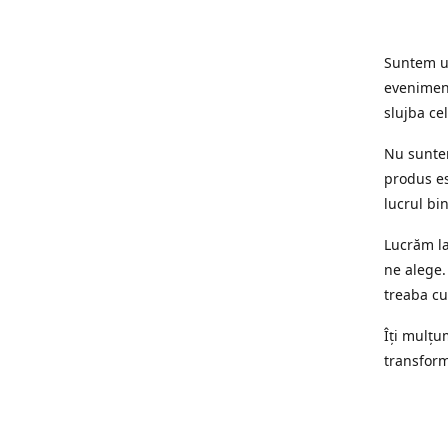
Suntem un
eveniment
slujba cel
Nu suntem
produs es
lucrul bi
Lucrăm la
ne alege.
treaba cu
Îți mulțum
transform