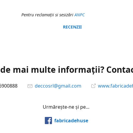
Pentru reclamaţii si sesizări
ANPC
RECENZII
 de mai multe informații? Conta
6900888
deccosrl@gmail.com
www.fabricade
Urmărește-ne și pe...
fabricadehuse