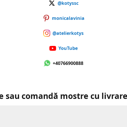
@kotyssc
monicalavinia
@atelierkotys
YouTube
+40766900888
e sau comandă mostre cu livrare