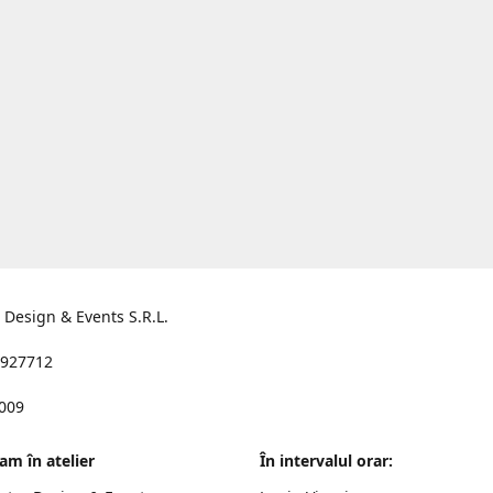
s Design & Events S.R.L.
927712
2009
am în atelier
În intervalul orar: