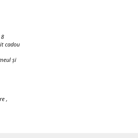
 8
it cadou
meul și
re ,