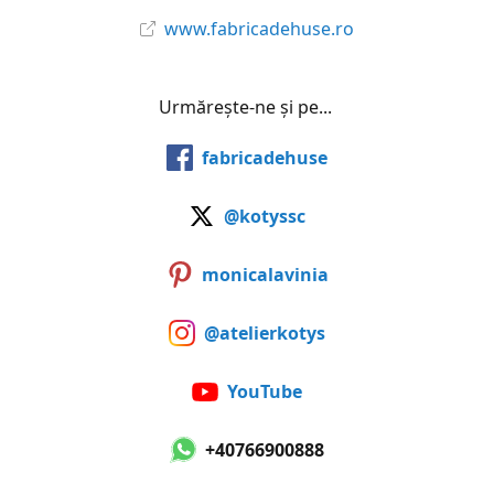
www.fabricadehuse.ro
Urmărește-ne și pe...
fabricadehuse
@kotyssc
monicalavinia
@atelierkotys
YouTube
+40766900888