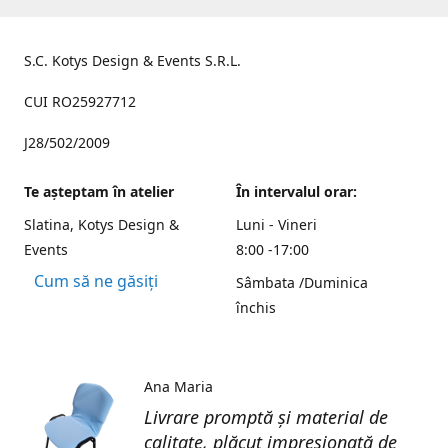
S.C. Kotys Design & Events S.R.L.
CUI RO25927712
J28/502/2009
Te aşteptam în atelier
În intervalul orar:
Slatina, Kotys Design &
Luni - Vineri
Events
8:00 -17:00
Cum să ne găsiți
Sâmbata /Duminica
închis
Ana Maria
Livrare promptă și material de
calitate, plăcut impresionată de