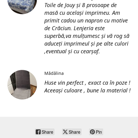
Toile de Jouy și 8 prosoape de
masă cu același imprimeu. Am
primit cadou un napron cu motive
de Crăciun. Lenjeria este
superbă,va mulțumesc și vă rog să
aduceți imprimeul și pe alte culori
,eventual și cu cearșaf.
Mădălina
Huse vin perfect , exact ca în poze !
Aceeași culoare , bune la material !
Share
Share
Pin