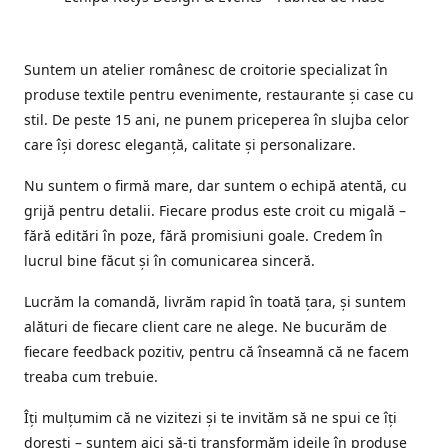
Suntem un atelier românesc de croitorie specializat în
produse textile pentru evenimente, restaurante și case cu
stil. De peste 15 ani, ne punem priceperea în slujba celor
care își doresc eleganță, calitate și personalizare.
Nu suntem o firmă mare, dar suntem o echipă atentă, cu
grijă pentru detalii. Fiecare produs este croit cu migală –
fără editări în poze, fără promisiuni goale. Credem în
lucrul bine făcut și în comunicarea sinceră.
Lucrăm la comandă, livrăm rapid în toată țara, și suntem
alături de fiecare client care ne alege. Ne bucurăm de
fiecare feedback pozitiv, pentru că înseamnă că ne facem
treaba cum trebuie.
Îți mulțumim că ne vizitezi și te invităm să ne spui ce îți
dorești – suntem aici să-ți transformăm ideile în produse