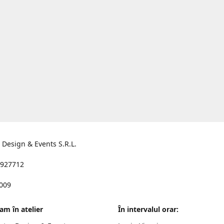
s Design & Events S.R.L.
927712
2009
am în atelier
În intervalul orar: