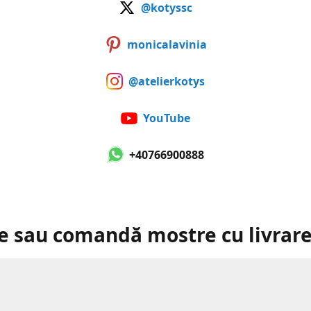
@kotyssc
monicalavinia
@atelierkotys
YouTube
+40766900888
e sau comandă mostre cu livrare