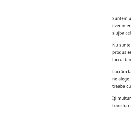
Suntem un
eveniment
slujba cel
Nu suntem
produs es
lucrul bi
Lucrăm la
ne alege.
treaba cu
Îți mulțum
transform