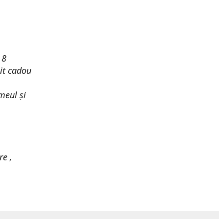
 8
it cadou
meul și
re ,