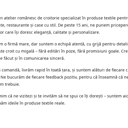
 atelier românesc de croitorie specializat în produse textile pent
e, restaurante și case cu stil. De peste 15 ani, ne punem priceper
or care își doresc eleganță, calitate și personalizare.
 o firmă mare, dar suntem o echipă atentă, cu grijă pentru detalii
te croit cu migală – fără editări în poze, fără promisiuni goale. Cr
ne făcut și în comunicarea sinceră.
 comandă, livrăm rapid în toată țara, și suntem alături de fiecare c
 Ne bucurăm de fiecare feedback pozitiv, pentru că înseamnă că n
m trebuie.
im că ne vizitezi și te invităm să ne spui ce îți dorești – suntem aic
ăm ideile în produse textile reale.