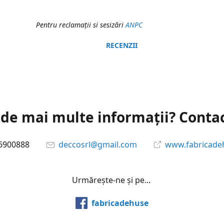
Pentru reclamaţii si sesizări
ANPC
RECENZII
 de mai multe informații? Conta
6900888
deccosrl@gmail.com
www.fabricade
Urmărește-ne și pe...
fabricadehuse