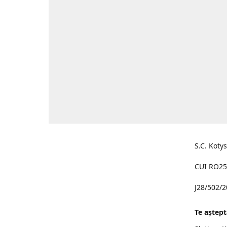
S.C. Koty
CUI RO25
J28/502/
Te aştept