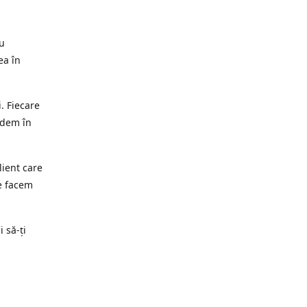
ru
ea în
. Fiecare
edem în
lient care
e facem
i să-ți