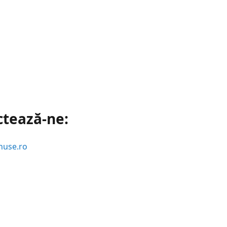
ctează-ne:
huse.ro