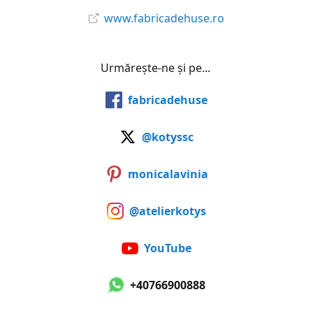
www.fabricadehuse.ro
Urmărește-ne și pe...
fabricadehuse
@kotyssc
monicalavinia
@atelierkotys
YouTube
+40766900888