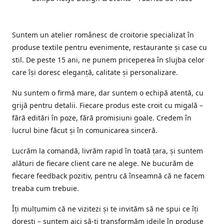
Suntem un atelier românesc de croitorie specializat în
produse textile pentru evenimente, restaurante și case cu
stil. De peste 15 ani, ne punem priceperea în slujba celor
care își doresc eleganță, calitate și personalizare.
Nu suntem o firmă mare, dar suntem o echipă atentă, cu
grijă pentru detalii. Fiecare produs este croit cu migală –
fără editări în poze, fără promisiuni goale. Credem în
lucrul bine făcut și în comunicarea sinceră.
Lucrăm la comandă, livrăm rapid în toată țara, și suntem
alături de fiecare client care ne alege. Ne bucurăm de
fiecare feedback pozitiv, pentru că înseamnă că ne facem
treaba cum trebuie.
Îți mulțumim că ne vizitezi și te invităm să ne spui ce îți
dorești – suntem aici să-ți transformăm ideile în produse