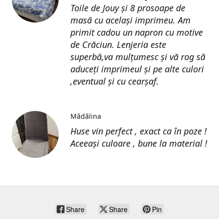
Toile de Jouy și 8 prosoape de
masă cu același imprimeu. Am
primit cadou un napron cu motive
de Crăciun. Lenjeria este
superbă,va mulțumesc și vă rog să
aduceți imprimeul și pe alte culori
,eventual și cu cearșaf.
Mădălina
Huse vin perfect , exact ca în poze !
Aceeași culoare , bune la material !
Share
Share
Pin