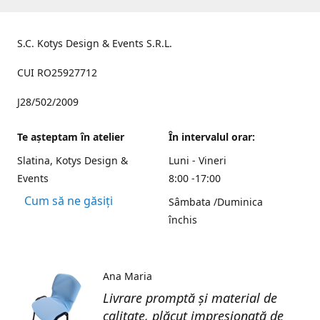
S.C. Kotys Design & Events S.R.L.
CUI RO25927712
J28/502/2009
Te aşteptam în atelier
În intervalul orar:
Slatina, Kotys Design &
Luni - Vineri
Events
8:00 -17:00
Cum să ne găsiți
Sâmbata /Duminica
închis
Ana Maria
Livrare promptă și material de
calitate, plăcut impresionată de