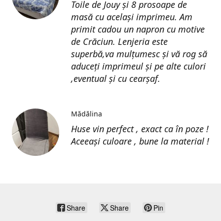
Toile de Jouy și 8 prosoape de
masă cu același imprimeu. Am
primit cadou un napron cu motive
de Crăciun. Lenjeria este
superbă,va mulțumesc și vă rog să
aduceți imprimeul și pe alte culori
,eventual și cu cearșaf.
Mădălina
Huse vin perfect , exact ca în poze !
Aceeași culoare , bune la material !
Share
Share
Pin