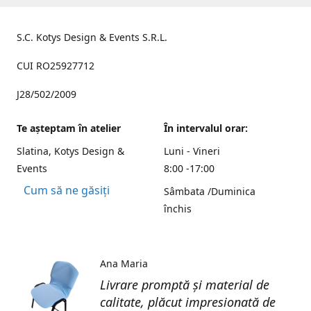
S.C. Kotys Design & Events S.R.L.
CUI RO25927712
J28/502/2009
Te aşteptam în atelier
În intervalul orar:
Slatina, Kotys Design &
Luni - Vineri
Events
8:00 -17:00
Cum să ne găsiți
Sâmbata /Duminica
închis
Ana Maria
Livrare promptă și material de
calitate, plăcut impresionată de