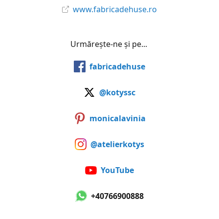
www.fabricadehuse.ro
Urmărește-ne și pe...
fabricadehuse
@kotyssc
monicalavinia
@atelierkotys
YouTube
+40766900888