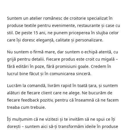
Suntem un atelier românesc de croitorie specializat în
produse textile pentru evenimente, restaurante și case cu
stil. De peste 15 ani, ne punem priceperea în slujba celor
care își doresc eleganță, calitate și personalizare.
Nu suntem o firmă mare, dar suntem o echipă atentă, cu
grijă pentru detalii. Fiecare produs este croit cu migală –
fără editări în poze, fără promisiuni goale. Credem în
lucrul bine făcut și în comunicarea sinceră.
Lucrăm la comandă, livrăm rapid în toată țara, și suntem
alături de fiecare client care ne alege. Ne bucurăm de
fiecare feedback pozitiv, pentru că înseamnă că ne facem
treaba cum trebuie.
Îți mulțumim că ne vizitezi și te invităm să ne spui ce îți
dorești – suntem aici să-ți transformăm ideile în produse