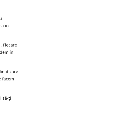
ru
ea în
. Fiecare
edem în
lient care
e facem
i să-ți