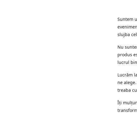
Suntem un
eveniment
slujba cel
Nu suntem
produs es
lucrul bi
Lucrăm la
ne alege.
treaba cu
Îți mulțum
transform