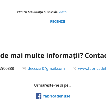
Pentru reclamaţii si sesizări
ANPC
RECENZII
 de mai multe informații? Conta
6900888
deccosrl@gmail.com
www.fabricade
Urmărește-ne și pe...
fabricadehuse