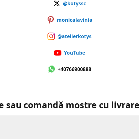
@kotyssc
monicalavinia
@atelierkotys
YouTube
+40766900888
e sau comandă mostre cu livrare