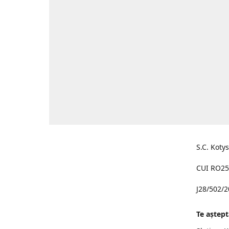
S.C. Koty
CUI RO25
J28/502/
Te aştept