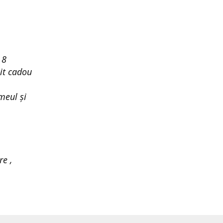
 8
it cadou
meul și
re ,