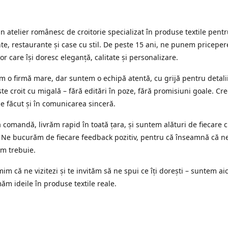
 atelier românesc de croitorie specializat în produse textile pent
e, restaurante și case cu stil. De peste 15 ani, ne punem priceper
or care își doresc eleganță, calitate și personalizare.
 o firmă mare, dar suntem o echipă atentă, cu grijă pentru detalii
te croit cu migală – fără editări în poze, fără promisiuni goale. Cr
ne făcut și în comunicarea sinceră.
 comandă, livrăm rapid în toată țara, și suntem alături de fiecare c
 Ne bucurăm de fiecare feedback pozitiv, pentru că înseamnă că n
m trebuie.
im că ne vizitezi și te invităm să ne spui ce îți dorești – suntem aic
ăm ideile în produse textile reale.