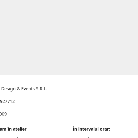
s Design & Events S.R.L.
927712
2009
am în atelier
În intervalul orar: