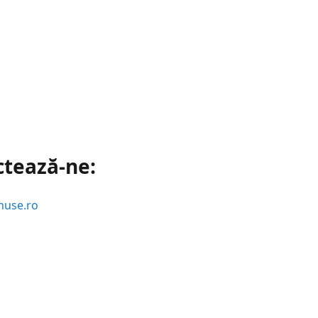
ctează-ne:
huse.ro