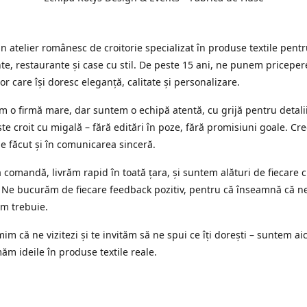
 atelier românesc de croitorie specializat în produse textile pent
e, restaurante și case cu stil. De peste 15 ani, ne punem priceper
or care își doresc eleganță, calitate și personalizare.
 o firmă mare, dar suntem o echipă atentă, cu grijă pentru detalii
te croit cu migală – fără editări în poze, fără promisiuni goale. Cr
ne făcut și în comunicarea sinceră.
 comandă, livrăm rapid în toată țara, și suntem alături de fiecare c
 Ne bucurăm de fiecare feedback pozitiv, pentru că înseamnă că n
m trebuie.
im că ne vizitezi și te invităm să ne spui ce îți dorești – suntem aic
ăm ideile în produse textile reale.