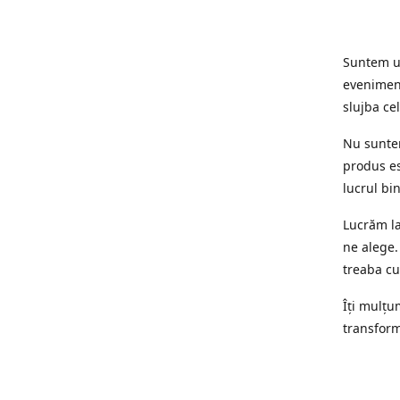
Suntem un
eveniment
slujba cel
Nu suntem
produs es
lucrul bi
Lucrăm la
ne alege.
treaba cu
Îți mulțum
transform