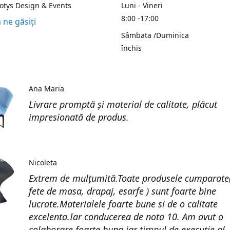
Kotys Design & Events
Luni - Vineri
8:00 -17:00
 ne găsiți
Sâmbata /Duminica
închis
Ana Maria
Livrare promptă și material de calitate, plăcut
impresionată de produs.
Nicoleta
Extrem de mulțumită.Toate produsele cumparate(
fete de masa, drapaj, esarfe ) sunt foarte bine
lucrate.Materialele foarte bune si de o calitate
excelenta.Iar conducerea de nota 10. Am avut o
colaborare foarte buna iar timpul de execuție al