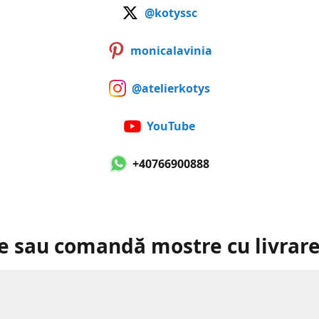
@kotyssc
monicalavinia
@atelierkotys
YouTube
+40766900888
e sau comandă mostre cu livrare