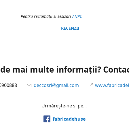
Pentru reclamaţii si sesizări
ANPC
RECENZII
 de mai multe informații? Conta
6900888
deccosrl@gmail.com
www.fabricade
Urmărește-ne și pe...
fabricadehuse