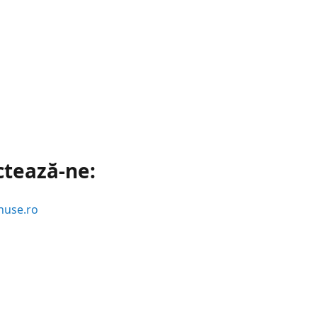
ctează-ne:
huse.ro