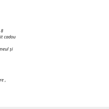
 8
it cadou
meul și
re ,