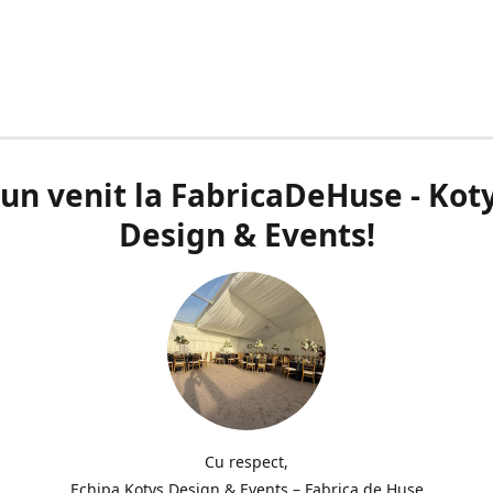
un venit la FabricaDeHuse - Kot
Design & Events!
Cu respect,
Echipa Kotys Design & Events – Fabrica de Huse