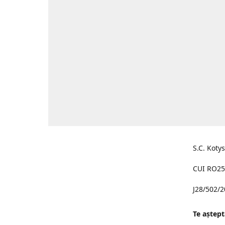
S.C. Koty
CUI RO25
J28/502/
Te aştept