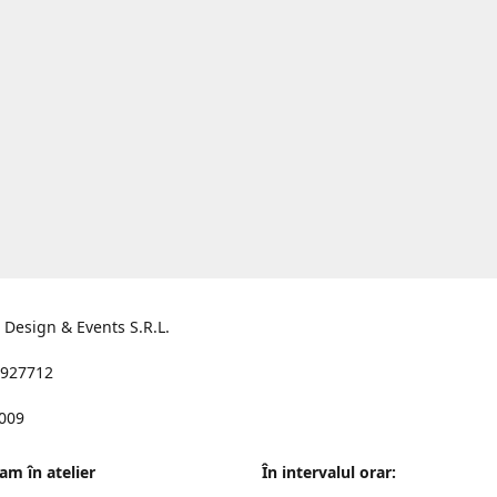
s Design & Events S.R.L.
927712
2009
am în atelier
În intervalul orar: