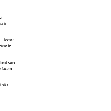
ru
ea în
. Fiecare
edem în
lient care
e facem
i să-ți