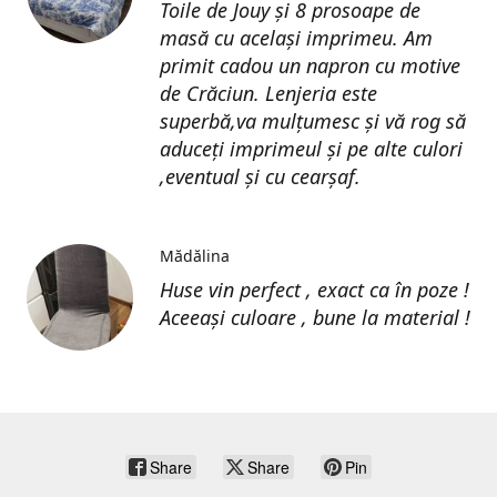
Toile de Jouy și 8 prosoape de
masă cu același imprimeu. Am
primit cadou un napron cu motive
de Crăciun. Lenjeria este
superbă,va mulțumesc și vă rog să
aduceți imprimeul și pe alte culori
,eventual și cu cearșaf.
Mădălina
Huse vin perfect , exact ca în poze !
Aceeași culoare , bune la material !
Share
Share
Pin