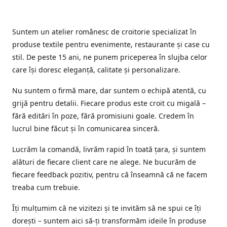
Suntem un atelier românesc de croitorie specializat în
produse textile pentru evenimente, restaurante și case cu
stil. De peste 15 ani, ne punem priceperea în slujba celor
care își doresc eleganță, calitate și personalizare.
Nu suntem o firmă mare, dar suntem o echipă atentă, cu
grijă pentru detalii. Fiecare produs este croit cu migală –
fără editări în poze, fără promisiuni goale. Credem în
lucrul bine făcut și în comunicarea sinceră.
Lucrăm la comandă, livrăm rapid în toată țara, și suntem
alături de fiecare client care ne alege. Ne bucurăm de
fiecare feedback pozitiv, pentru că înseamnă că ne facem
treaba cum trebuie.
Îți mulțumim că ne vizitezi și te invităm să ne spui ce îți
dorești – suntem aici să-ți transformăm ideile în produse