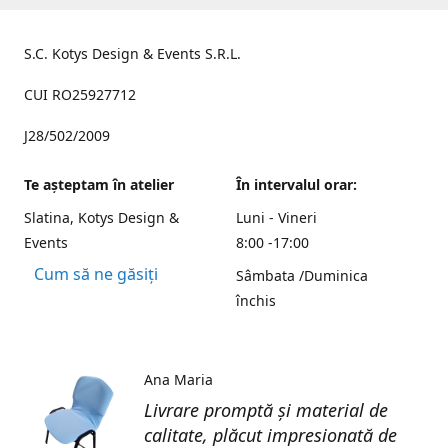
S.C. Kotys Design & Events S.R.L.
CUI RO25927712
J28/502/2009
Te aşteptam în atelier
În intervalul orar:
Slatina, Kotys Design &
Luni - Vineri
Events
8:00 -17:00
Cum să ne găsiți
Sâmbata /Duminica
închis
Ana Maria
Livrare promptă și material de
calitate, plăcut impresionată de