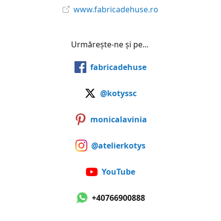
www.fabricadehuse.ro
Urmărește-ne și pe...
fabricadehuse
@kotyssc
monicalavinia
@atelierkotys
YouTube
+40766900888