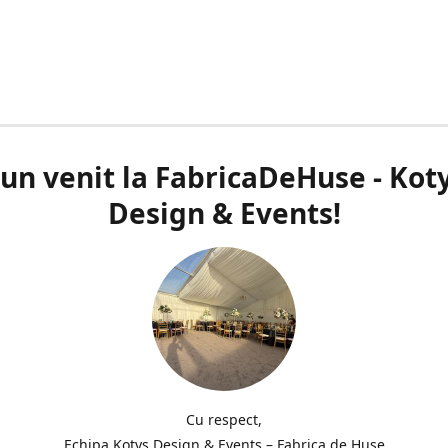
un venit la FabricaDeHuse - Kot
Design & Events!
Cu respect,
Echipa Kotys Design & Events – Fabrica de Huse