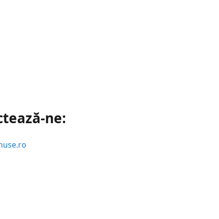
ctează-ne:
huse.ro