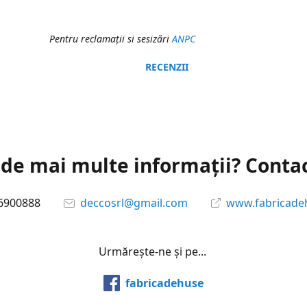
Pentru reclamaţii si sesizări
ANPC
RECENZII
 de mai multe informații? Conta
6900888
deccosrl@gmail.com
www.fabricade
Urmărește-ne și pe...
fabricadehuse