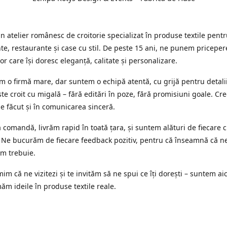
 atelier românesc de croitorie specializat în produse textile pent
e, restaurante și case cu stil. De peste 15 ani, ne punem priceper
or care își doresc eleganță, calitate și personalizare.
 o firmă mare, dar suntem o echipă atentă, cu grijă pentru detalii
te croit cu migală – fără editări în poze, fără promisiuni goale. Cr
ne făcut și în comunicarea sinceră.
 comandă, livrăm rapid în toată țara, și suntem alături de fiecare c
 Ne bucurăm de fiecare feedback pozitiv, pentru că înseamnă că n
m trebuie.
im că ne vizitezi și te invităm să ne spui ce îți dorești – suntem aic
ăm ideile în produse textile reale.