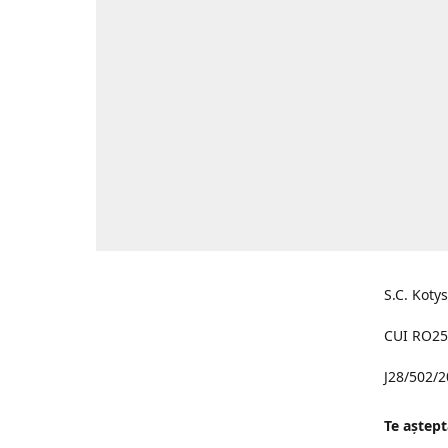
S.C. Koty
CUI RO25
J28/502/
Te aştept