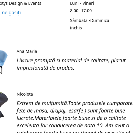
Kotys Design & Events
Luni - Vineri
8:00 -17:00
 ne găsiți
Sâmbata /Duminica
închis
Ana Maria
Livrare promptă și material de calitate, plăcut
impresionată de produs.
Nicoleta
Extrem de mulțumită.Toate produsele cumparate(
fete de masa, drapaj, esarfe ) sunt foarte bine
lucrate.Materialele foarte bune si de o calitate
excelenta.Iar conducerea de nota 10. Am avut o
colaborare foarte buna iar timpul de execuție al