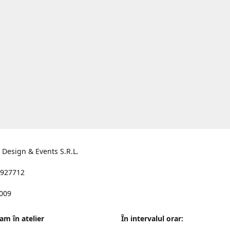
s Design & Events S.R.L.
927712
2009
am în atelier
În intervalul orar: