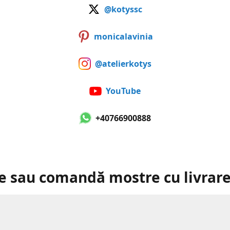
@kotyssc
monicalavinia
@atelierkotys
YouTube
+40766900888
e sau comandă mostre cu livrare