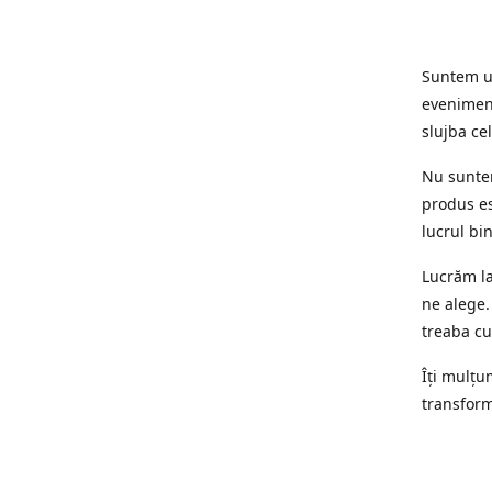
Suntem un
eveniment
slujba cel
Nu suntem
produs es
lucrul bi
Lucrăm la
ne alege.
treaba cu
Îți mulțum
transform