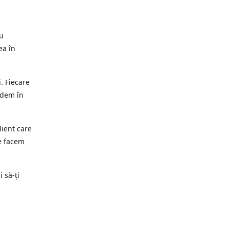
ru
ea în
. Fiecare
edem în
lient care
e facem
i să-ți