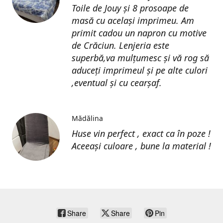
Toile de Jouy și 8 prosoape de
masă cu același imprimeu. Am
primit cadou un napron cu motive
de Crăciun. Lenjeria este
superbă,va mulțumesc și vă rog să
aduceți imprimeul și pe alte culori
,eventual și cu cearșaf.
Mădălina
Huse vin perfect , exact ca în poze !
Aceeași culoare , bune la material !
Share
Share
Pin