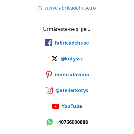
www.fabricadehuse.ro
Urmărește-ne și pe...
fabricadehuse
@kotyssc
monicalavinia
@atelierkotys
YouTube
+40766900888