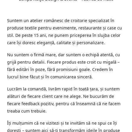
Suntem un atelier românesc de croitorie specializat în
produse textile pentru evenimente, restaurante și case cu
stil. De peste 15 ani, ne punem priceperea în slujba celor
care își doresc eleganță, calitate și personalizare.
Nu suntem o firmă mare, dar suntem o echipă atentă, cu
grijă pentru detalii. Fiecare produs este croit cu migală –
fără editări în poze, fără promisiuni goale. Credem în
lucrul bine făcut și în comunicarea sinceră.
Lucrăm la comandă, livrăm rapid în toată țara, și suntem
alături de fiecare client care ne alege. Ne bucurăm de
fiecare feedback pozitiv, pentru că înseamnă că ne facem
treaba cum trebuie.
Îți mulțumim că ne vizitezi și te invităm să ne spui ce îți
dorești – suntem aici să-ți transformăm ideile în produse